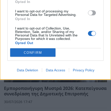
Opted In
αμείλικτη πραγματικότητα…
04/08/2026 09:07
I want to opt-out of processing my
Personal Data for Targeted Advertising.
Opted In
I want to opt-out of Collection, Use,
Retention, Sale, and/or Sharing of my
Personal Data that Is Unrelated with the
Purposes for which it was collected.
Opted Out
CONFIRM
Data Deletion
Data Access
Privacy Policy
Εμποροπανήγυρη Μυστρά 2026: Κατεπείγουσα
συνεδρίαση της Δημοτικής Επιτροπής
30/07/2026 17:47