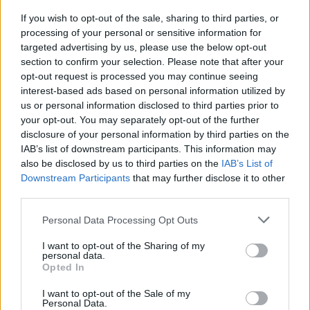
If you wish to opt-out of the sale, sharing to third parties, or
Λακωνία: Ο Δημήτρης Μανιατάκος ακούει
processing of your personal or sensitive information for
αλλά δεν μιλάει – Θα είναι υποψήφιος
targeted advertising by us, please use the below opt-out
section to confirm your selection. Please note that after your
δήμαρχος Ευρώτα;
opt-out request is processed you may continue seeing
06/08/2026 13:10
interest-based ads based on personal information utilized by
us or personal information disclosed to third parties prior to
your opt-out. You may separately opt-out of the further
disclosure of your personal information by third parties on the
IAB’s list of downstream participants. This information may
also be disclosed by us to third parties on the
IAB’s List of
Downstream Participants
that may further disclose it to other
third parties.
Personal Data Processing Opt Outs
I want to opt-out of the Sharing of my
personal data.
Opted In
I want to opt-out of the Sale of my
Δήμος Ευρώτα: Σκουριά και φθορά η
Personal Data.