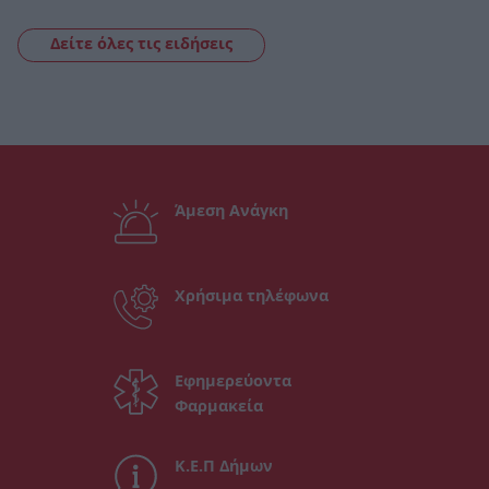
Δείτε όλες τις ειδήσεις
Άμεση Ανάγκη
Χρήσιμα τηλέφωνα
Εφημερεύοντα
Φαρμακεία
Κ.Ε.Π Δήμων