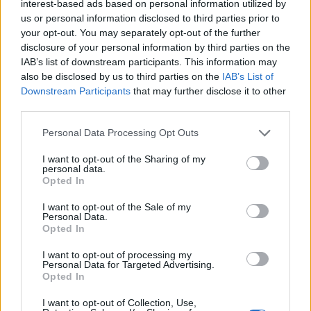
interest-based ads based on personal information utilized by
Ματίνα - Παναγιώτης Σαξιώνη, Θανάσης –
us or personal information disclosed to third parties prior to
Ευτυχία Χαρίση και Βασίλης – Αλέξανδρα
your opt-out. You may separately opt-out of the further
Χαρίση, τα ανίψια του και οι λοιποί συγγενείς
disclosure of your personal information by third parties on the
IAB’s list of downstream participants. This information may
του.
also be disclosed by us to third parties on the
IAB’s List of
Downstream Participants
that may further disclose it to other
Δημήτριος Η. Αναγνωστόπουλος
third parties.
Την Κυριακή 17 Φεβρουαρίου στον Ιερό Ναό
Personal Data Processing Opt Outs
Προφήτη Ηλία στη Κονιδίτσα τελείται το ετήσιο
I want to opt-out of the Sharing of my
μνημόσυνο του Δημήτριου Η.
personal data.
Opted In
Αναγνωστόπουλου. Στο μνημόσυνο καλούν για
συμπροσευχή η σύζυγός του Θεοδώρα, τα
I want to opt-out of the Sale of my
Personal Data.
παιδιά του Ηλίας, Βασίλης και οι λοιποί
Opted In
συγγενείς του.
I want to opt-out of processing my
Personal Data for Targeted Advertising.
Αναστασία Ματάλα
Opted In
I want to opt-out of Collection, Use,
Την Κυριακή 17 Φεβρουαρίου στον Ιερό Ναό