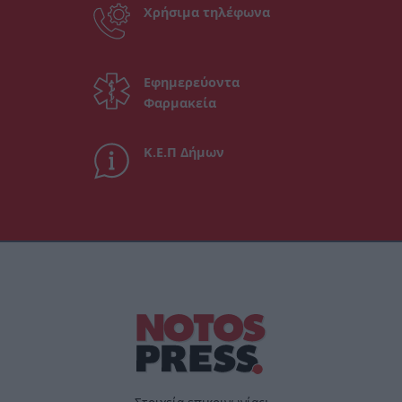
Χρήσιμα τηλέφωνα
Εφημερεύοντα
Φαρμακεία
Κ.Ε.Π Δήμων