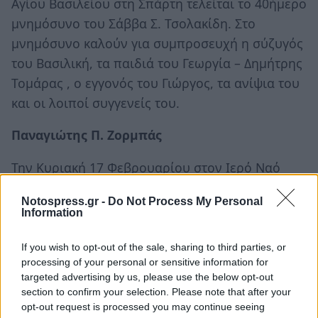
Αγίου Βασιλείου στη Σπάρτη τελείται το 40ήμερο
μνημόσυνο του Σάββα Σ. Τσολακίδη. Στο
μνημόσυνο καλούν για συμπροσευχή η σύζυγός
του Βασιλική, τα παιδιά του Γεωργία – Δημήτρης
Τομάρας , ο εγγονός του Γιώργος, τα ανίψια του
και οι λοιποί συγγενείς του.
Παναγιώτης Π. Ζορμπάς
Την Κυριακή 17 Φεβρουαρίου στον Ιερό Ναό
Αγίων Θεοδώρων στη Τρύπη τελείται το
Notospress.gr -
Do Not Process My Personal
40ήμερο μνημόσυνο του Παναγιώτη Π. Ζορμπά.
Information
Στο μνημόσυνο καλούν για συμπροσευχή η
σύζυγός του Παναγιώτα, τα παιδιά του
If you wish to opt-out of the sale, sharing to third parties, or
processing of your personal or sensitive information for
Παντελής, Σταύρος και Αλέξανδρος, οι γονείς
targeted advertising by us, please use the below opt-out
του Παντελής Ζορμπάς – Ειρήνη Χαρίση, τα
section to confirm your selection. Please note that after your
αδέρφια του Αποστόλης – Αγγελική Ζορμπά,
opt-out request is processed you may continue seeing