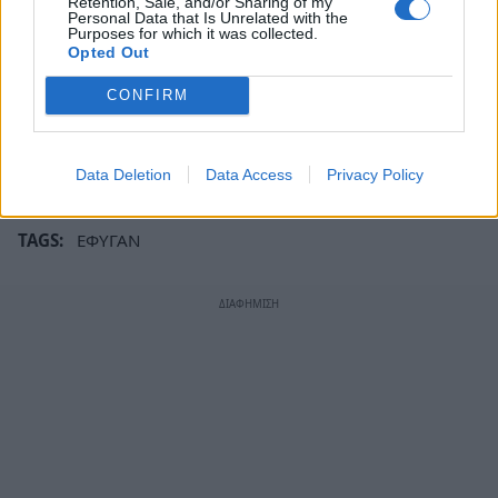
Retention, Sale, and/or Sharing of my
Personal Data that Is Unrelated with the
στον Ιερό Ναό Αγίου Σπυρίδωνα στη Σπάρτη
Purposes for which it was collected.
Opted Out
τελείται το ετήσιο μνημόσυνο της Αναστασίας
Ματάλα. Στο μνημόσυνο καλούν για
CONFIRM
συμπροσευχή τα παιδιά της, τα εγγόνια της, τα
δισέγγονα της και οι λοιποί συγγενείς της.
Data Deletion
Data Access
Privacy Policy
TAGS:
ΕΦΥΓΑΝ