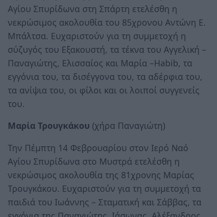
Αγίου Σπυρίδωνα στη Σπάρτη ετελέσθη η
νεκρώσιμος ακολουθία του 85χρονου Αντώνη Ε.
Μπάλτσα. Ευχαριστούν για τη συμμετοχή η
σύζυγός του Εξακουστή, τα τέκνα του Αγγελική –
Παναγιώτης, Ελισσαίος και Μαρία –Habib, τα
εγγόνια του, τα δισέγγονα του, τα αδέρφια του,
τα ανίψια του, οι φίλοι και οι λοιποί συγγενείς
του.
Μαρία Τρουγκάκου
(χήρα Παναγιώτη)
Την Πέμπτη 14 Φεβρουαρίου στον Ιερό Ναό
Αγίου Σπυρίδωνα στο Μυστρά ετελέσθη η
νεκρώσιμος ακολουθία της 81χρονης Μαρίας
Τρουγκάκου. Ευχαριστούν για τη συμμετοχή τα
παιδιά του Ιωάννης – Σταματική και Σάββας, τα
εγγόνια της Παναγιώτης, Ιάσωνας, Αλέξανδρος