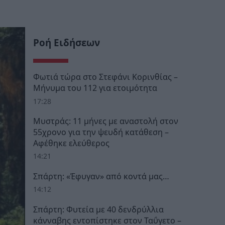
Ροή Ειδήσεων
Φωτιά τώρα στο Στεφάνι Κορινθίας –
Μήνυμα του 112 για ετοιμότητα
17:28
Μυστράς: 11 μήνες με αναστολή στον
55χρονο για την ψευδή κατάθεση –
Αφέθηκε ελεύθερος
14:21
Σπάρτη: «Έφυγαν» από κοντά μας…
14:12
Σπάρτη: Φυτεία με 40 δενδρύλλια
κάνναβης εντοπίστηκε στον Ταΰγετο –