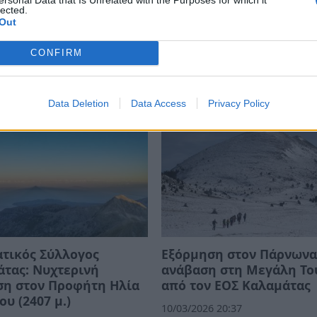
lected.
Out
CONFIRM
Data Deletion
Data Access
Privacy Policy
τικός Σύλλογος
Εξόρμηση στον Πάρνωνα
τας: Νυχτερινή
ανάβαση στη Μεγάλη Το
ση στον Προφήτη Ηλία
από τον ΕΟΣ Καλαμάτας
ου (2407 μ.)
10/03/2026 20:37