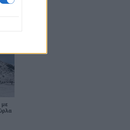
 με
ύρλα