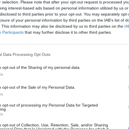
έμιδος με την απαράμιλλη θέα στον
r selection. Please note that after your opt-out request is processed y
νήσου αλλά και σε μερικά της Στερεάς
eing interest-based ads based on personal information utilized by us or
disclosed to third parties prior to your opt-out. You may separately opt-
losure of your personal information by third parties on the IAB’s list of
 Δευτέρα στη Ξάνθη
. This information may also be disclosed by us to third parties on the
IA
Ξάνθη της παράδοσης, του κεφιού και του
Participants
that may further disclose it to other third parties.
πικά δρώμενα. Θα γίνουν αναβάσεις και
ας.
l Data Processing Opt Outs
νω από την Αρεόπολη σ' ένα σημείο με
o opt-out of the Sharing of my personal data.
ορφο καλντερίμι που συνδέει την Αρεόπολη
In
μή με θέα τον όρμο του Λιμενίου.
o opt-out of the Sale of my Personal Data.
In
ένο νησί της Κρήτης. Θα βρεθούμε σε μέρη
ι βαθιά τα ίχνη τους, θα έρθουμε σε επαφή με
to opt-out of processing my Personal Data for Targeted
ing.
και θα περπατήσουμε σε τόπους μοναδικούς.
In
ρείες με διάφορους βαθμούς δυσκολίας.
o opt-out of Collection, Use, Retention, Sale, and/or Sharing
ersonal Data that Is Unrelated with the Purposes for which it