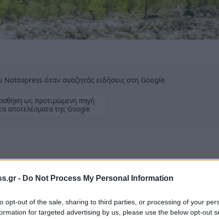
 Notospress όταν αναζητάς ειδήσεις στη Google
οσθήκη ως προτιμώμενη πηγή
τα αποτελέσματα της Google
αι Κρήτη εξορμά ο Ορειβατικός Σύλλογος
s.gr -
Do Not Process My Personal Information
to opt-out of the sale, sharing to third parties, or processing of your per
formation for targeted advertising by us, please use the below opt-out s