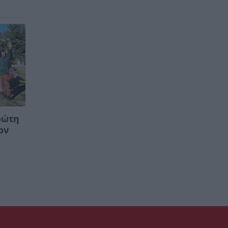
ρώτη
ον