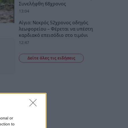
Συνελήφθη 68χρονος
13:04
Αίγιο: Νεκρός 52χρονος οδηγός
λεωφορείου – Φέρεται να υπέστη
καρδιακό επεισόδιο στο τιμόνι
12:47
Δείτε όλες τις ειδήσεις
sonal or
ection to