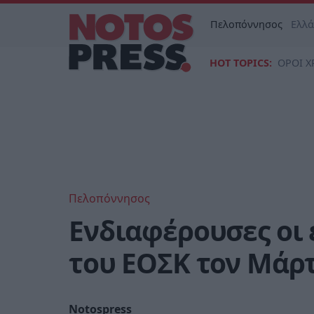
Πελοπόννησος
Ελλ
HOT TOPICS:
ΟΡΟΙ Χ
Πελοπόννησος
Eνδιαφέρουσες οι 
του ΕΟΣΚ τον Μάρ
Notospress