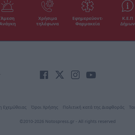
Άμεση
Χρήσιμα
Εφημερεύοντα
Κ.Ε.Π
Ανάγκη
τηλέφωνα
Φαρμακεία
Δήμων
r
η Εχεμύθειας
Όροι Χρήσης
Πολιτική κατά της Διαφθοράς
Τα
©2010-2026 Notospress.gr - All rights reserved