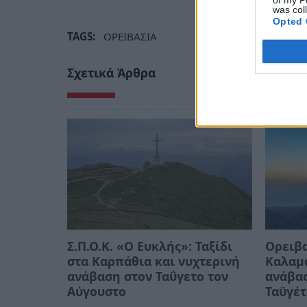
was col
Opted 
TAGS:
ΟΡΕΙΒΑΣΙΑ
Σχετικά Άρθρα
Σ.Π.Ο.Κ. «Ο Ευκλής»: Ταξίδι
Ορειβα
στα Καρπάθια και νυχτερινή
Καλαμά
ανάβαση στον Ταΰγετο τον
ανάβα
Αύγουστο
Ταϋγέτ