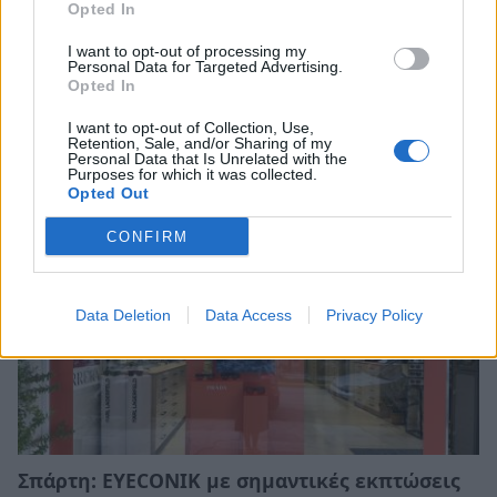
Opted In
I want to opt-out of processing my
Personal Data for Targeted Advertising.
«Τσιμπημένες» οι τιμές των ψαριών – Πόσο
Opted In
κοστίζουν γαύρος, σαρδέλα και μπακαλιάρος
I want to opt-out of Collection, Use,
08/08/2026 11:01
Retention, Sale, and/or Sharing of my
Personal Data that Is Unrelated with the
Purposes for which it was collected.
Opted Out
CONFIRM
Data Deletion
Data Access
Privacy Policy
Σπάρτη: EYECONIK με σημαντικές εκπτώσεις