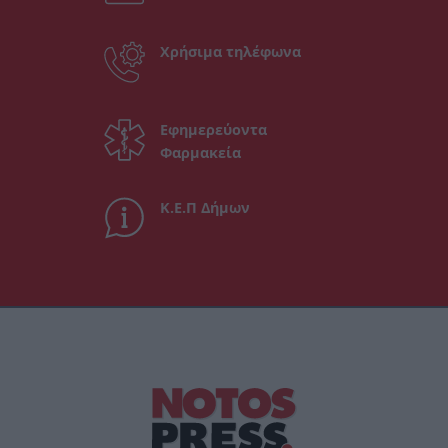
Χρήσιμα τηλέφωνα
Εφημερεύοντα
Φαρμακεία
Κ.Ε.Π Δήμων