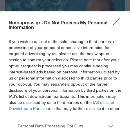
Notospress.gr -
Do Not Process My Personal
Information
If you wish to opt-out of the sale, sharing to third parties, or
processing of your personal or sensitive information for
targeted advertising by us, please use the below opt-out
section to confirm your selection. Please note that after your
opt-out request is processed you may continue seeing
interest-based ads based on personal information utilized by
Ανδρεάκος: «Δεν με ενδιαφέρει το πολιτικό
us or personal information disclosed to third parties prior to
κόστος αλλά να υπάρχει νερό σήμερα, αύριο
your opt-out. You may separately opt-out of the further
και στο μέλλον»
disclosure of your personal information by third parties on the
08/08/2026 08:38
IAB’s list of downstream participants. This information may
also be disclosed by us to third parties on the
IAB’s List of
Downstream Participants
that may further disclose it to other
third parties.
Personal Data Processing Opt Outs