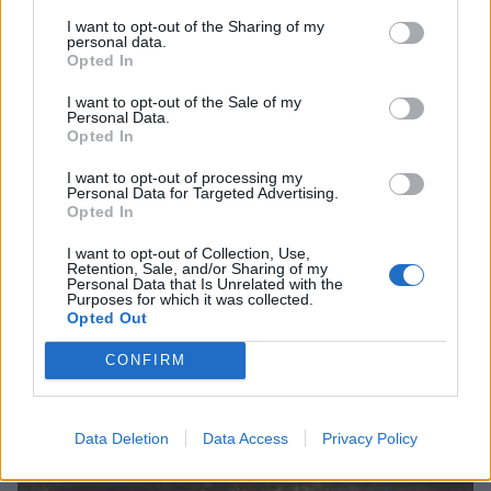
I want to opt-out of the Sharing of my
personal data.
Opted In
I want to opt-out of the Sale of my
Personal Data.
Opted In
I want to opt-out of processing my
Personal Data for Targeted Advertising.
Λακωνία: Ο Δημήτρης Μανιατάκος ακούει
Opted In
αλλά δεν μιλάει – Θα είναι υποψήφιος
I want to opt-out of Collection, Use,
δήμαρχος Ευρώτα;
Retention, Sale, and/or Sharing of my
Personal Data that Is Unrelated with the
06/08/2026 13:10
Purposes for which it was collected.
Opted Out
CONFIRM
Data Deletion
Data Access
Privacy Policy