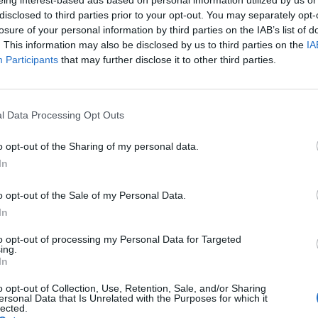
eing interest-based ads based on personal information utilized by us or
νωνικής Υπηρεσία και στόχους:
disclosed to third parties prior to your opt-out. You may separately opt-
ν ομάδων.
losure of your personal information by third parties on the IAB’s list of
πωλείου
. This information may also be disclosed by us to third parties on the
IA
Participants
that may further disclose it to other third parties.
όλησης και για ΑμΕΑ.
μΕΑ
l Data Processing Opt Outs
ολίτη με σχεδιασμό και επάρκεια σε μέσα και
o opt-out of the Sharing of my personal data.
In
υ Φυτοπαθολογικού Ινστιτούτου, συνεργασία με
o opt-out of the Sale of my Personal Data.
In
 πόρων
to opt-out of processing my Personal Data for Targeted
και υγρών αποβλήτων
ing.
In
οίηση των υπαρχόντων μελετών, την συνέχιση των
υράκου
o opt-out of Collection, Use, Retention, Sale, and/or Sharing
ersonal Data that Is Unrelated with the Purposes for which it
μός & Τουρισμός με την συνεργασία των φορέων.
lected.