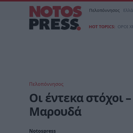
Πελοπόννησος
Ελλ
HOT TOPICS:
ΟΡΟΙ Χ
Πελοπόννησος
Οι έντεκα στόχοι 
Μαρουδά
Notospress