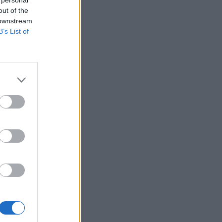
 personal
out of the
 downstream
B’s List of