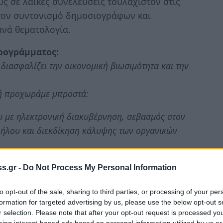
 σε λαϊκές συνελεύσεις τουλάχιστον στις
 τον συντονισμό δημοσιογράφων και
ανά θεματολογία.
Προγράμματος:
διασφαλίζει την οικονομική βιωσιμότητα και την
ή προχωράμε μπροστά:
 με ηλεκτρονική διακυβέρνηση, σεβασμός στον
λήλου και διεκδίκηση κάλυψης των οργανικών
ς προμήθειες, έργα και εργασίες για την
s.gr -
Do Not Process My Personal Information
ύ και της δίκαιης τόνωσης της τοπικής αγοράς.
 Προέδρων και των Τοπικών Συμβουλίων ως τους
to opt-out of the sale, sharing to third parties, or processing of your per
ς. Πιστεύουμε στην ανεξαρτησία των Τοπικών
formation for targeted advertising by us, please use the below opt-out s
r selection. Please note that after your opt-out request is processed y