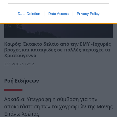
Data Deletion
Data Access
Privacy Policy
Καιρός: Έκτακτο δελτίο από την ΕΜΥ -Ισχυρές
βροχές και καταιγίδες σε πολλές περιοχές τα
Χριστούγεννα
23/12/2025 12:12
Ροή Ειδήσεων
Αρκαδία: Υπεγράφη η σύμβαση για την
αποκατάσταση των τοιχογραφιών της Μονής
Επάνω Χρέπας