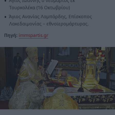
Άγιος Ιωάννης ὁ νεομάρτυς εκ
Τουρκολέκα (16 Οκτωβρίου)
Άγιος Ανανίας Λαμπάρδης, Επίσκοπος
Λακεδαιμονίας – εθνοϊερομάρτυρας.
Πηγή:
immspartis.gr