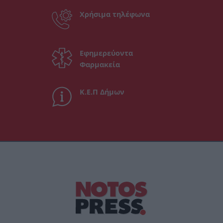
Χρήσιμα τηλέφωνα
Εφημερεύοντα
Φαρμακεία
Κ.Ε.Π Δήμων