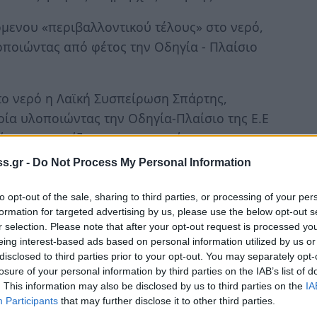
όμενου «περιβαλλοντικού τέλους» στο νερό,
ποιώντας από φέτος την Οδηγία - Πλαίσιο
το νερό η Λαϊκή Συσπείρωση Σπάρτης,
οία υλοποιώντας την Οδηγία-Πλαίσιο της Ε.Ε
ρό αντιμετωπίζεται ως εμπορεύσιμο και
 χαράτσι (περιβαλλοντικό τέλος), μέσα από
s.gr -
Do Not Process My Personal Information
σης και άρδευσης, πλήττοντας ακόμα
θα δουν αύξηση στον λογαριασμό της
to opt-out of the sale, sharing to third parties, or processing of your per
formation for targeted advertising by us, please use the below opt-out s
α πληρώσουν αρκετά ευρώ περισσότερα το
r selection. Please note that after your opt-out request is processed y
 τους.
eing interest-based ads based on personal information utilized by us or
disclosed to third parties prior to your opt-out. You may separately opt-
Α και στις υπηρεσίες ύδρευσης των δήμων, οι
losure of your personal information by third parties on the IAB’s list of
. This information may also be disclosed by us to third parties on the
IA
ρες της κυβέρνησης, που θα μετρούν την
Participants
that may further disclose it to other third parties.
ωτρήσεις και θα το αποδίδουν στο λεγόμενο