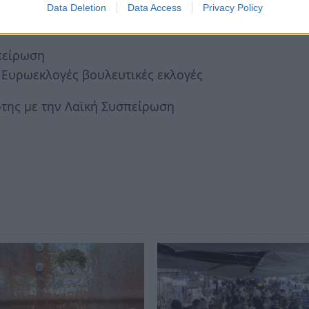
Data Deletion
Data Access
Privacy Policy
 γεωργών και κτηνοτρόφων και όχι απλά στο
πείρωση
 Ευρωεκλογές βουλευτικές εκλογές
της με την Λαϊκή Συσπείρωση