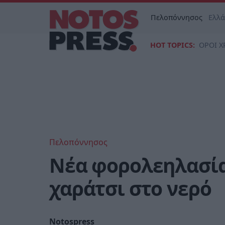
Πελοπόννησος
Ελλ
HOT TOPICS:
ΟΡΟΙ Χ
Πελοπόννησος
Νέα φορολεηλασία
χαράτσι στο νερό
Notospress