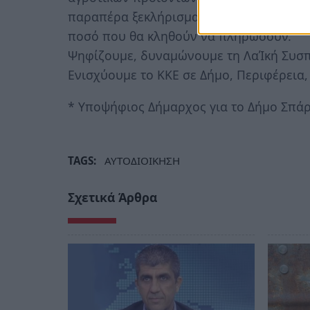
παραπέρα ξεκλήρισμα των μικρομεσαίων
ποσό που θα κληθούν να πληρώσουν.
Ψηφίζουμε, δυναμώνουμε τη ΛαΊκή Συσ
Ενισχύουμε το ΚΚΕ σε Δήμο, Περιφέρεια,
* Υποψήφιος Δήμαρχος για το Δήμο Σπάρ
TAGS:
ΑΥΤΟΔΙΟΙΚΗΣΗ
Σχετικά Άρθρα