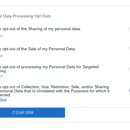
ση αμφιβόλου αξίας και χρησιμότητας έργων,
ικασίες, κρατώντας ως προμήθεια το 2,5%
l Data Processing Opt Outs
o opt-out of the Sharing of my personal data.
λαϊκών νοικοκυριών, θέλει να φορτώσει η
In
 για την ύδρευση, αποχέτευση, άρδευση και
o opt-out of the Sale of my Personal Data.
ν γίνει στο παρελθόν, είτε είναι σε φάση
In
ύν στο μέλλον, καθώς στα νέα τιμολόγια
ται και το κόστος απόσβεσης αυτών των
to opt-out of processing my Personal Data for Targeted
ing.
In
o opt-out of Collection, Use, Retention, Sale, and/or Sharing
ετη συνολικά και σ' αυτό το αντιλαϊκό μέτρο
ersonal Data that Is Unrelated with the Purposes for which it
lected.
ται και ο «πρόθυμος» για όλα και
Out
αι με την γενικότερη πολιτική τους, η
τον αγροτικό τομέα, στοχεύει στην
CONFIRM
ης παραγωγής και της εμπορίας των
εγαλοεπιχειρηματιών, με αποτέλεσμα το