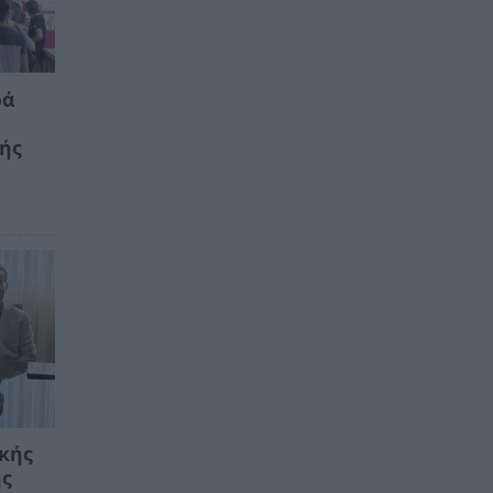
ρά
κής
ικής
ης