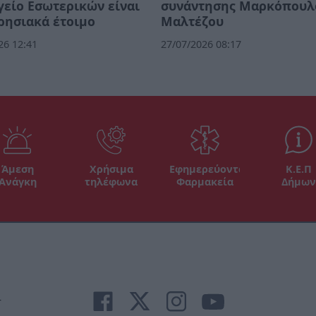
είο Εσωτερικών είναι
συνάντησης Μαρκόπουλ
ρησιακά έτοιμο
Μαλτέζου
26 12:41
27/07/2026 08:17
Άμεση
Χρήσιμα
Εφημερεύοντα
Κ.Ε.Π
Ανάγκη
τηλέφωνα
Φαρμακεία
Δήμων
r