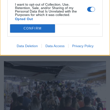
I want to opt-out of Collection, Use,
Retention, Sale, and/or Sharing of my
Personal Data that Is Unrelated with the
Purposes for which it was collected.
Opted Out
CONFIRM
Δήμος Ευρώτα: Σκουριά και φθορά η
αμείλικτη πραγματικότητα…
Data Deletion
Data Access
Privacy Policy
04/08/2026 09:07