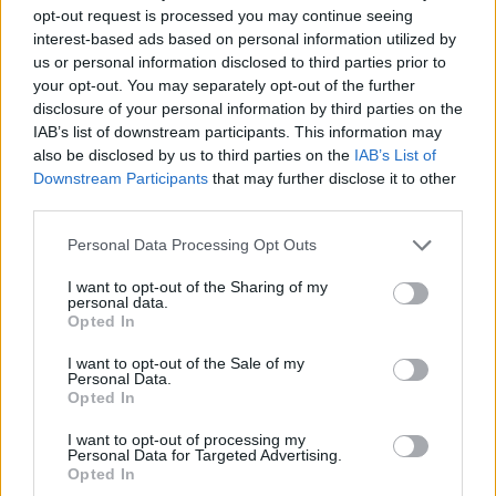
opt-out request is processed you may continue seeing
interest-based ads based on personal information utilized by
us or personal information disclosed to third parties prior to
your opt-out. You may separately opt-out of the further
disclosure of your personal information by third parties on the
IAB’s list of downstream participants. This information may
also be disclosed by us to third parties on the
IAB’s List of
Downstream Participants
that may further disclose it to other
third parties.
Λακωνία: Ο Δημήτρης Μανιατάκος ακούει
Personal Data Processing Opt Outs
αλλά δεν μιλάει – Θα είναι υποψήφιος
δήμαρχος Ευρώτα;
I want to opt-out of the Sharing of my
personal data.
Opted In
06/08/2026 13:10
I want to opt-out of the Sale of my
Personal Data.
Opted In
I want to opt-out of processing my
Personal Data for Targeted Advertising.
Opted In