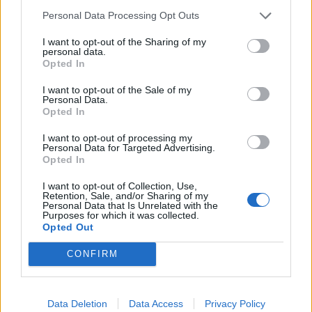
Personal Data Processing Opt Outs
I want to opt-out of the Sharing of my
personal data.
Opted In
I want to opt-out of the Sale of my
ΟΧΙ ΓΙΑΤΙ ΔΕΝ ΔΙΑΜΟΡΦΩΝΟΥΝ ΚΛΙΜΑ 13% (35
Personal Data.
ψήφοι)
Opted In
I want to opt-out of processing my
ΝΑΙ ΓΙΑΤΙ ΔΙΑΜΟΡΦΩΝΟΥΝ ΚΛΙΜΑ 12% (34 ψήφοι)
Personal Data for Targeted Advertising.
Opted In
ΔΓ/ΔΑ 2% (6 ψήφοι)
I want to opt-out of Collection, Use,
Retention, Sale, and/or Sharing of my
Personal Data that Is Unrelated with the
Purposes for which it was collected.
Opted Out
CONFIRM
Data Deletion
Data Access
Privacy Policy