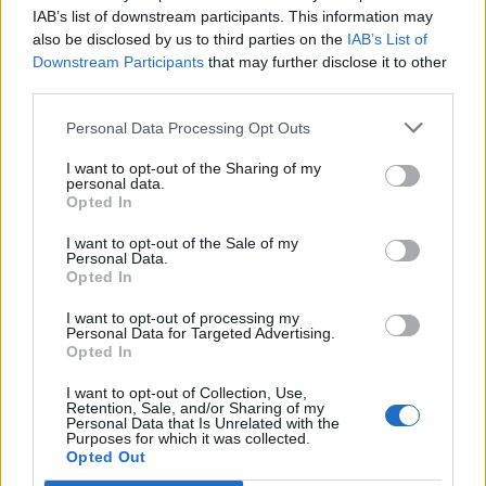
β) Οι υπηρεσίες της Γενικής Γραμματείας
IAB’s list of downstream participants. This information may
also be disclosed by us to third parties on the
IAB’s List of
Καταναλωτή του Υπουργείου Ανάπτυξης και
Downstream Participants
that may further disclose it to other
Ανταγωνιστικότητας.
third parties.
γ) Οι υπηρεσίες της Γενικής Γραμματείας
Personal Data Processing Opt Outs
Βιομηχανίας του Υπουργείου Ανάπτυξης και
Ανταγωνιστικότητας.
I want to opt-out of the Sharing of my
personal data.
δ) Οι Διευθύνσεις Ανάπτυξης των Περιφερειών.
Opted In
στ) Οι Υπηρεσίες του Λιμενικού Σώματος, στη
I want to opt-out of the Sale of my
ζώνη δικαιοδοσίας τους.
Personal Data.
Opted In
Την 1η Κυριακή των εαρινών εκπτώσεων 5
Μαΐου τα καταστήματα στην πόλη της Σπάρτης
I want to opt-out of processing my
Personal Data for Targeted Advertising.
θα παραμείνουν κλειστά.
Opted In
I want to opt-out of Collection, Use,
Retention, Sale, and/or Sharing of my
Personal Data that Is Unrelated with the
TAGS:
ΑΓΟΡΑ
Purposes for which it was collected.
Opted Out