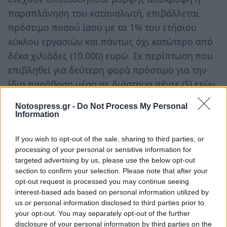
παραπλάνηση του καταναλωτή, επιβάλλεται
πρόστιμο ποσού ίσου με το 1% του ετήσιου
κύκλου εργασιών και πάντως όχι κατώτερο από
δέκα χιλιάδες (10.000) ευρώ. Σε περίπτωση που
επιβληθεί για δεύτερη φορά πρόστιμο για την
ίδια παράβαση μέσα σε διάστημα πέντε (5) ετών,
το πρόστιμο αυξάνεται στο 3% του ετήσιου
Notospress.gr -
Do Not Process My Personal
κύκλου εργασιών της συγκεκριμένης
Information
επιχείρησης.
If you wish to opt-out of the sale, sharing to third parties, or
processing of your personal or sensitive information for
targeted advertising by us, please use the below opt-out
Αρμόδιες ελεγκτικές αρχές σύμφωνα με το νόμο
section to confirm your selection. Please note that after your
είναι:
opt-out request is processed you may continue seeing
α) Οι υπηρεσίες της Γενικής Γραμματείας
interest-based ads based on personal information utilized by
us or personal information disclosed to third parties prior to
Εμπορίου του Υπουργείου Ανάπτυξης και
your opt-out. You may separately opt-out of the further
Ανταγωνιστικότητας.
disclosure of your personal information by third parties on the