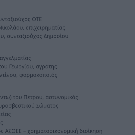
υνταξιούχος ΟΤΕ
Νικολάου, επιχειρηματίας
υ, συνταξιούχος Δημοσίου
παγγελματίας
ου Γεωργίου, αγρότης
τίνου, φαρμακοποιός
άντω) του Πέτρου, αστυνομικός
Πυροσβεστικού Σώματος
τίας
ης
ος ΑΣΟΕΕ – χρηματοοικονομική διοίκηση