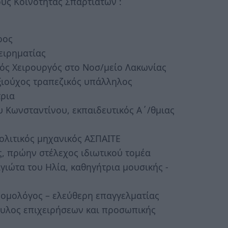
υς Κοινότητας Σπαρτιατών :
ρος
ειρηματίας
ός Χειρουργός στο Νοσ/μείο Λακωνίας
ξιούχος τραπεζικός υπάλληλος
τρια
Κωνσταντίνου, εκπαιδευτικός Α΄/θμιας
ολιτικός μηχανικός ΑΣΠΑΙΤΕ
ς, πρώην στέλεχος ιδιωτικού τομέα
ώτα του Ηλία, καθηγήτρια μουσικής -
νομολόγος – ελεύθερη επαγγελματίας
ουλος επιχειρήσεων και προσωπικής