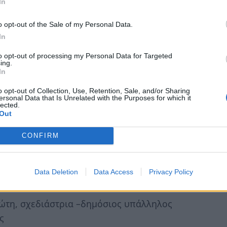
In
κός υπάλληλος
ταξιούχος ταχυδρομικός υπάλληλος
o opt-out of the Sale of my Personal Data.
In
πτυχιούχος πολιτικός μηχανικός Τ.Ε.
ταξιούχος αστυνομικός -Πρόεδρος Συλλόγου
to opt-out of processing my Personal Data for Targeted
ing.
In
λληλος συνεταιρισμού «ΛΑΚΩΝΙΑ»
o opt-out of Collection, Use, Retention, Sale, and/or Sharing
ιχειρηματίας
ersonal Data that Is Unrelated with the Purposes for which it
lected.
, επιχειρηματίας
Out
επιχειρηματίας μουσικών εκδηλώσεων
CONFIRM
ιούχος Παντείου και Νομικής
λιτικός μηχανικός
ου, θεατρολόγος
Data Deletion
Data Access
Privacy Policy
ώτη, σχεδιάστρια –δημόσιος υπάλληλος
ς