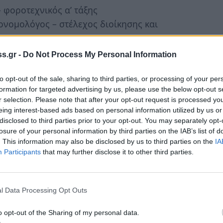
 φοροτεχνικός α’ τάξης
ονομολόγος – στέλεχος διοίκησης και
υ, υπάλληλος ΔΕΗ
s.gr -
Do Not Process My Personal Information
, επιθεωρητής πωλήσεων φαρμακευτικών
to opt-out of the sale, sharing to third parties, or processing of your per
formation for targeted advertising by us, please use the below opt-out s
ηλος κοινωφ. επιχείρησης Δήμου Ευρώτα -
r selection. Please note that after your opt-out request is processed y
eing interest-based ads based on personal information utilized by us or
α του Γεωργίου, συνταξιούχος Δημοσίου
disclosed to third parties prior to your opt-out. You may separately opt-
losure of your personal information by third parties on the IAB’s list of
ιχειρηματίας
. This information may also be disclosed by us to third parties on the
IA
κός ΔΕΔΔΗΕ
Participants
that may further disclose it to other third parties.
οσβέστης
κολάου, ιατρός αναισθησιολόγος Νοσ/μείου
l Data Processing Opt Outs
νου, οικονομολόγος-συγγραφέας
o opt-out of the Sharing of my personal data.
υ, έμπορος - Πρόεδρος Σπαρτιατικού Γ.Σ.