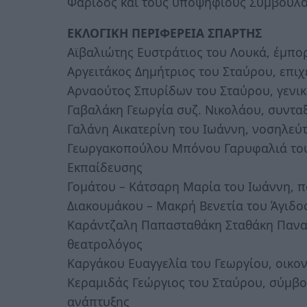
Φάριδος και τους υποψηφίους Συμβούλο
ΕΚΛΟΓΙΚΗ ΠΕΡΙΦΕΡΕΙΑ ΣΠΑΡΤΗΣ
Αϊβαλιώτης Ευστράτιος του Λουκά, έμπο
Αργειτάκος Δημήτριος του Σταύρου, επιχ
Αρναούτος Σπυρίδων του Σταύρου, γενικ
Γαβαλάκη Γεωργία συζ. Νικολάου, συντα
Γαλάνη Αικατερίνη του Ιωάννη, νοσηλεύ
Γεωργακοπούλου Μπόνου Γαρυφαλιά του 
Εκπαίδευσης
Γομάτου – Κάτσαρη Μαρία του Ιωάννη, π
Διακουμάκου – Μακρή Βενετία του Άγιδο
Καράντζαλη Παπασταθάκη Σταθάκη Παναγι
θεατρολόγος
Καργάκου Ευαγγελία του Γεωργίου, οικο
Κεραμιδάς Γεώργιος του Σταύρου, σύμβ
ανάπτυξης