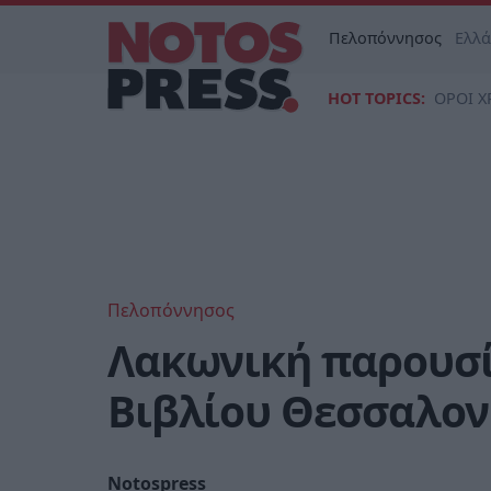
Πελοπόννησος
Ελλ
HOT TOPICS:
ΟΡΟΙ Χ
Πελοπόννησος
Λακωνική παρουσί
Βιβλίου Θεσσαλον
Notospress