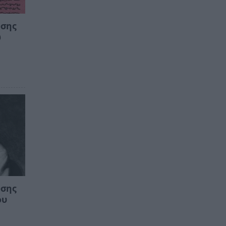
ωσης
ώ
ωσης
ου