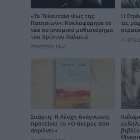
«Το Τελευταίο Φως της
Η Στρέ
Πατησίων»: Κυκλοφόρησε το
τις μά
νέο αστυνομικό μυθιστόρημα
στρατ
του Χρίστου Χαλικιά
11/07/20
27/07/2026 13:40
Σπάρτη: Η Λέσχη Ανάγνωσης
Καλαμά
προτείνει το «Ο άνεμος που
εκδήλ
σαρώνει»
βιβλίο
Μακρυ