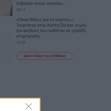
Σεβασμό στους νεκρούς…
20:17
«Πόσα θέλεις για το κορίτσι;»:
Τουρίστας στην Κρήτη ζήτησε «τιμή»
για ανήλικη που καθόταν σε τραπέζι
επιχείρησης
19:56
Δείτε όλες τις ειδήσεις