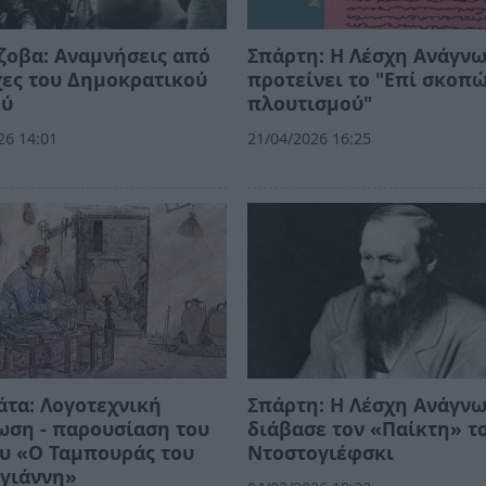
ζοβα: Αναμνήσεις από
Σπάρτη: Η Λέσχη Ανάγν
χες του Δημοκρατικού
προτείνει το "Επί σκοπ
ού
πλουτισμού"
26 14:01
21/04/2026 16:25
τα: Λογοτεχνική
Σπάρτη: Η Λέσχη Ανάγν
ωση - παρουσίαση του
διάβασε τον «Παίκτη» τ
υ «Ο Ταμπουράς του
Ντοστογιέφσκι
γιάννη»