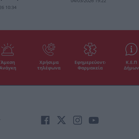
04/03/2026 19:22
26 10:34
Άμεση
Χρήσιμα
Εφημερεύοντα
Κ.Ε.Π
Ανάγκη
τηλέφωνα
Φαρμακεία
Δήμων
r