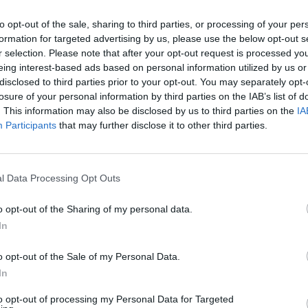
εκδηλώσεις για το βιβλίο, τόσο εντός της
ν πόλη της Θεσσαλονίκης.
to opt-out of the sale, sharing to third parties, or processing of your per
formation for targeted advertising by us, please use the below opt-out s
γραφείς
Χάρης Βασιλάκος
και
Νίκος Ι.
r selection. Please note that after your opt-out request is processed y
eing interest-based ads based on personal information utilized by us or
τους αναγνώστες και υπέγραψαν αντίτυπα των
disclosed to third parties prior to your opt-out. You may separately opt-
ι
«Ο Γίγαντας»
αντίστοιχα, στο περίπτερο των
losure of your personal information by third parties on the IAB’s list of
. This information may also be disclosed by us to third parties on the
IA
Participants
that may further disclose it to other third parties.
ουσίασαν τα βιβλία τους στο κοινό της
Χάρης Βασιλάκος παρουσίασε το
«Εκεί που
l Data Processing Opt Outs
 11 Μαΐου, στην Δημόσια Κεντρική
ουσίαση με τους συγγραφείς Ελευθερία
o opt-out of the Sharing of my personal data.
τίνο Ιωακειμίδη (
«Η φωνή μέσα μου»
). Το
In
Ι. Καρμοίρης παρουσίασε το παραμύθι του
«Ο
o opt-out of the Sale of my Personal Data.
ο παραμύθι μίλησαν η Μαρίλια Φωτοπούλου,
In
α Σκιαδά, φοιτήτρια Νομικής ΑΠΘ, ενώ
κος, φοιτητής Νομικής ΑΠΘ. Και στις δύο
to opt-out of processing my Personal Data for Targeted