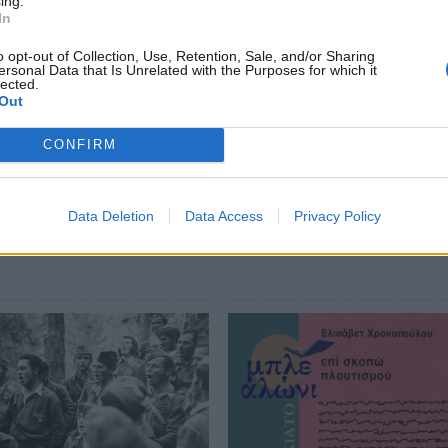
ing.
 βρέθηκαν αρκετοί Σπαρτιάτες που
In
ν πρωτεύουσα της Μακεδονίας.
o opt-out of Collection, Use, Retention, Sale, and/or Sharing
ersonal Data that Is Unrelated with the Purposes for which it
ν δύο Λακώνων συγγραφέων κυκλοφορούν από
lected.
Out
αφέως-εκδότριας Κάκιας Ξύδη.
CONFIRM
Data Deletion
Data Access
Privacy Policy