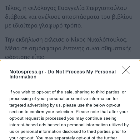
Τέλος, η φιλόλογος Ευαγγελία Στεργιοπούλου
διάβασε και ανέλυσε αποσπάσματα του βιβλίου
με ιδιαίτερα γλαφυρό τρόπο.
Την εκδήλωση έκλεισε ο Νίκος Νικολόπουλος.
Μέσα σε ατμόσφαιρα έντονης συναισθηματικής
φόρτισης είπε:
«Ο λόγος για τον οποίο αποφάσισα να εκδώσω
Notospress.gr -
Do Not Process My Personal
Information
αυτό το βιβλίο ήταν γιατί ήθελα να καταδείξω
την βιωματική σχέση μου με την Πάτρα. Την
If you wish to opt-out of the sale, sharing to third parties, or
πόλη που με γέννησε, με μεγάλωσε και με έκανε
processing of your personal or sensitive information for
αυτό που είμαι. Την πόλη που σε κάθε συνοικία
targeted advertising by us, please use the below opt-out
section to confirm your selection. Please note that after your
της έχω φίλους και γνωστούς. Τελικά, την πόλη
opt-out request is processed you may continue seeing
που πάντα ήταν και πάντα θα είναι, αφετηρία,
interest-based ads based on personal information utilized by
αλλά και σταθμός μου».
us or personal information disclosed to third parties prior to
your opt-out. You may separately opt-out of the further