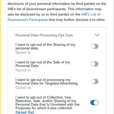
disclosure of your personal information by third parties on the
Ολοκληρώνοντας, την ομιλία του υπογράμμισε:
IAB’s list of downstream participants. This information may
«Αυτό το βιβλίο τελικά, εκπληρώνει την
also be disclosed by us to third parties on the
IAB’s List of
προσωπική μου ανάγκη να εκμυστηρευθώ, όχι
Downstream Participants
that may further disclose it to other
third parties.
μόνο στα παιδιά μου, αλλά και στους
συμπολίτες μου, τη σημασία που έχει να μένεις
Personal Data Processing Opt Outs
εδώ και να συνεχίζεις να αγωνίζεσαι για την
I want to opt-out of the Sharing of my
πόλη σου και τους ανθρώπους της».
personal data.
Opted In
Μετά το πέρας της εκδήλωσης, ο συγγραφέας
I want to opt-out of the Sale of my
Personal Data.
και υποψήφιος δήμαρχος υπέγραψε επί τρίωρο
Opted In
τις αφιερώσεις του σε εκατοντάδες συμπολίτες
I want to opt-out of processing my
που έκαναν «κτήμα» τους ολάκερη τη ζωή του
Personal Data for Targeted Advertising.
Νίκου Νικολόπουλου.
Opted In
I want to opt-out of Collection, Use,
Retention, Sale, and/or Sharing of my
Personal Data that Is Unrelated with the
TAGS:
ΑΥΤΟΔΙΟΙΚΗΣΗ
Purposes for which it was collected.
Opted Out