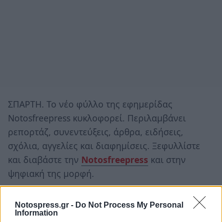
ΣΠΑΡΤΗ. Το νέο φύλλο της εφημερίδας
Notosfreepress κυκλοφορεί. Περιλαμβάνει
ρεπορτάζ, συνεντεύξεις, άρθρα, ειδήσεις,
σχόλια, αγγελίες και διαφημίσεις. Ξεφυλλίστε
και διαβάστε την
Notosfreepress
και στην
ψηφιακή της μορφή.
Notospress.gr -
Do Not Process My Personal
Information