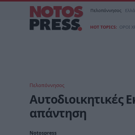
Πελοπόννησος
Ελλ
HOT TOPICS:
ΟΡΟΙ Χ
Πελοπόννησος
Αυτοδιοικητικές Ε
απάντηση
Notospress