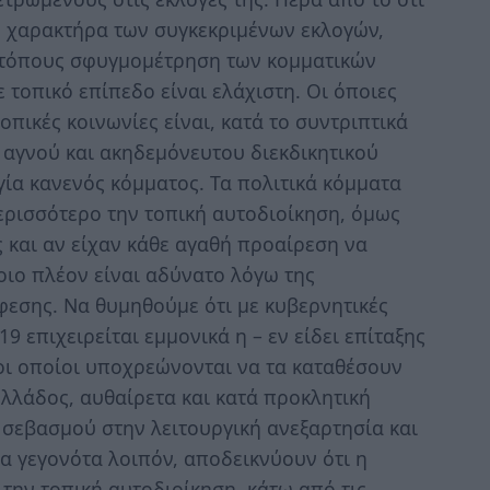
ν χαρακτήρα των συγκεκριμένων εκλογών,
ά τόπους σφυγμομέτρηση των κομματικών
τοπικό επίπεδο είναι ελάχιστη. Οι όποιες
πικές κοινωνίες είναι, κατά το συντριπτικά
 αγνού και ακηδεμόνευτου διεκδικητικού
γία κανενός κόμματος. Τα πολιτικά κόμματα
ρισσότερο την τοπική αυτοδιοίκηση, όμως
ς και αν είχαν κάθε αγαθή προαίρεση να
οιο πλέον είναι αδύνατο λόγω της
ύφεσης. Να θυμηθούμε ότι με κυβερνητικές
9 επιχειρείται εμμονικά η – εν είδει επίταξης
οι οποίοι υποχρεώνονται να τα καταθέσουν
Ελλάδος, αυθαίρετα και κατά προκλητική
 σεβασμού στην λειτουργική ανεξαρτησία και
α γεγονότα λοιπόν, αποδεικνύουν ότι η
την τοπική αυτοδιοίκηση, κάτω από τις