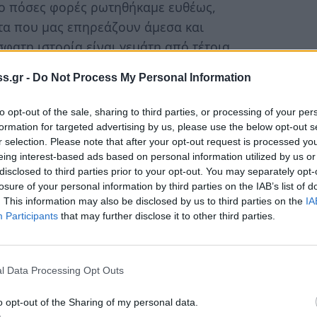
το πόσες φορές ρωτηθήκαμε ευθέως,
τα που μας επηρεάζουν άμεσα και
φατη ιστορία είναι γεμάτη από τέτοια
νεισμός, μνημόνια, εξαντλητική φορολογία,
s.gr -
Do Not Process My Personal Information
ιστικές περιπτώσεις που ο λαός δεσμεύτηκε
επί της ουσίας. Αυτό είναι μεν δυσάρεστο,
to opt-out of the sale, sharing to third parties, or processing of your per
γμή που η χώρα μας τελεί σε σχέση ένταξης
formation for targeted advertising by us, please use the below opt-out s
r selection. Please note that after your opt-out request is processed y
ι ισχύος συμμαχίες (Ε.Ε., ΝΑΤΟ κλπ.) και
eing interest-based ads based on personal information utilized by us or
ζητούνται επί τη βάσει ευρύτερων
disclosed to third parties prior to your opt-out. You may separately opt-
ηση των εννοιών της ανεξαρτησίας και της
losure of your personal information by third parties on the IAB’s list of
. This information may also be disclosed by us to third parties on the
IA
ς αυτές είναι αδύνατον οι εκπρόσωποι ενός
Participants
that may further disclose it to other third parties.
 τους εκλέγει παραβλέποντας, ακόμη και αν
 συμφέροντα στα οποία το κράτος τους
ντικότερη διαφορά των εθνικών από τις
l Data Processing Opt Outs
οποίηση των δεσμεύσεων και των εξαρτήσεων
πό τους εκπροσώπους του. Με λίγα λόγια, η
o opt-out of the Sharing of my personal data.