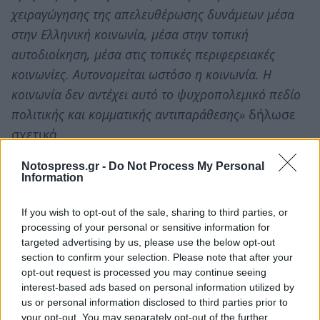
χειραγώγησης της απελευθέρωσης δυνάμεων μέσα
στην Ελληνική κοινωνία, μέσα στην τοπική
αυτοδιοίκηση, μέσα στις τοπικές περιφερειακές
κοινωνίες. Αυτονομείται ωστόσο η κοινωνία. Η
κοινωνία δεν αντέχει αυτό το ψυχροπολεμικό πεδίο
πολιτικής και κομματικής αντιπαράθεσης»
δήλωσε
σχετικά.
Συνεννόηση των δύο διαφορετικών κόσμων το
Notospress.gr -
Do Not Process My Personal
Information
πρόσταγμα της κοινωνίας των πολιτών
If you wish to opt-out of the sale, sharing to third parties, or
«Ανήκω σε ένα διαφορετικό κόσμο απ’ ότι ανήκει η
processing of your personal or sensitive information for
σημερινή Κυβέρνηση και αυτό είναι γνωστό»
τόνισε
targeted advertising by us, please use the below opt-out
τέλος ο Περιφερειάρχης Πέτρος Τατούλης και
section to confirm your selection. Please note that after your
opt-out request is processed you may continue seeing
σημείωσε
«Υπάρχει ωστόσο το πολιτικό διακύβευμα
interest-based ads based on personal information utilized by
ότι αυτοί οι δύο πολιτικοί κόσμοι υποχρεούνται να
us or personal information disclosed to third parties prior to
βρουν ένα πεδίο συνεννόησης και συνεργασίας αν
your opt-out. You may separately opt-out of the further