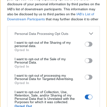
disclosure of your personal information by third parties on the
θέλει η χώρα να κάνει το επόμενο βήμα. Προβλέπω
IAB’s list of downstream participants. This information may
ότι οι πολίτες και η κοινωνία των πολιτών κάνει τη
also be disclosed by us to third parties on the
IAB’s List of
δική της επέμβαση. Κατά καιρούς το έλεγα ότι
Downstream Participants
that may further disclose it to other
third parties.
υπάρχει μια τέτοια δυναμική ισορροπίας της
κοινωνίας. Νομίζω ότι πλέον μετά από όλη αυτή την
Personal Data Processing Opt Outs
αντιπαράθεση στην κεντρική πολιτική σκηνή, που
I want to opt-out of the Sharing of my
δεν έχει αισθητική, δεν έχει πολιτική βάση, αλλά
personal data.
Opted In
μόνο ένα καθαρώς προσωπικό στοιχείο, οι πολίτες
I want to opt-out of the Sale of my
θα στείλουν το δικό τους μήνυμα».
Personal Data.
Opted In
Μπορείτε να δείτε το απόσπασμα της συνέντευξης
I want to opt-out of processing my
στο παρακάτω λινκ:
Personal Data for Targeted Advertising.
Opted In
https://youtu.be/OQ6gSnLkxks
I want to opt-out of Collection, Use,
Retention, Sale, and/or Sharing of my
Personal Data that Is Unrelated with the
Purposes for which it was collected.
TAGS:
ΑΥΤΟΔΙΟΙΚΗΣΗ
Opted Out