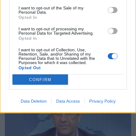
I want to opt-out of the Sale of my
Personal Data.
Opted In
I want to opt-out of processing my
Personal Data for Targeted Advertising.
Opted In
I want to opt-out of Collection, Use,
Ανδρεάκος: «Δεν με ενδιαφέρει το πολιτικό
Retention, Sale, and/or Sharing of my
Personal Data that Is Unrelated with the
κόστος αλλά να υπάρχει νερό σήμερα, αύριο
Purposes for which it was collected.
και στο μέλλον»
Opted Out
08/08/2026 08:38
CONFIRM
Data Deletion
Data Access
Privacy Policy