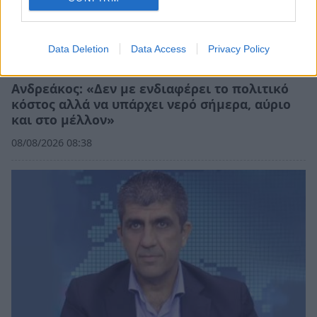
Data Deletion
Data Access
Privacy Policy
Ανδρεάκος: «Δεν με ενδιαφέρει το πολιτικό
κόστος αλλά να υπάρχει νερό σήμερα, αύριο
και στο μέλλον»
08/08/2026 08:38