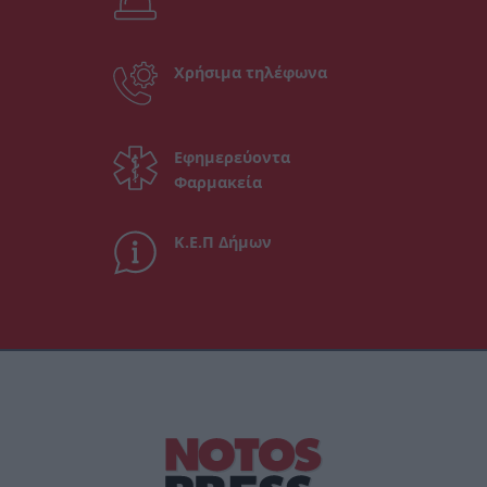
Χρήσιμα τηλέφωνα
Εφημερεύοντα
Φαρμακεία
Κ.Ε.Π Δήμων