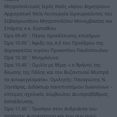
Μητροπολιτικός Ιερός Ναός «Αγίου Δημητρίου»
Αρχιερατική Θεία Λειτουργία Ιερουργούντος του
Σεβασμιωτάτου Μητροπολίτου Μονεμβασίας και
Σπάρτης κ.κ. Ευσταθίου
Ώρα 09.45΄: Πέρας προσέλευσης επισήμων
Ώρα 10.00΄: Άφιξη της Α.Ε του Προέδρου της
Δημοκρατίας κυρίου Προκοπίου Παυλόπουλου
Ώρα 10.30΄: Μνημόσυνο
Ώρα 10.40΄: Ομιλία με θέμα: « ο θρήνος της
Άλωσης της Πόλης και του Βυζαντινού Μυστρά
τα αντιφεγγίσματα». Ομιλητής: Παναγιώτης Ν.
Ξηντάρας, Διδάκτωρ πανεπιστήμιου Ιωαννίνων –
επίτιμος σχολικός σύμβουλος Δευτεροβάθμιας
Εκπαίδευσης.
Ώρα 11.30΄: Τρισάγιο στον Ανδριάντα του
πεσόντος Αυτοκράτορα και των συν αυτώ