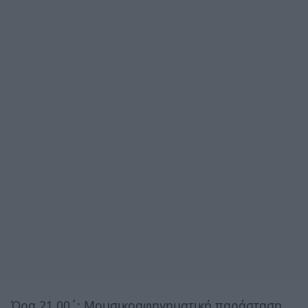
Ώρα 21.00΄: Μουσικοαφηγηματική παράσταση