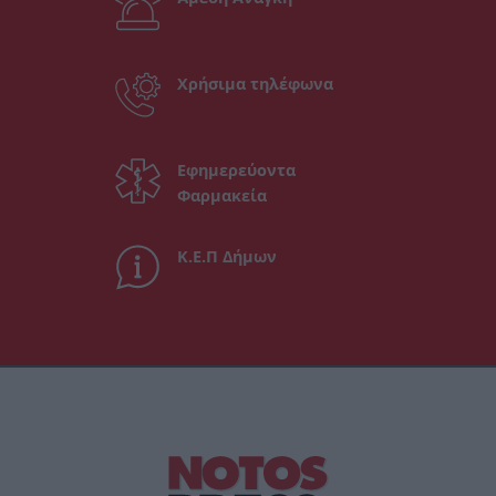
Χρήσιμα τηλέφωνα
Εφημερεύοντα
Φαρμακεία
Κ.Ε.Π Δήμων