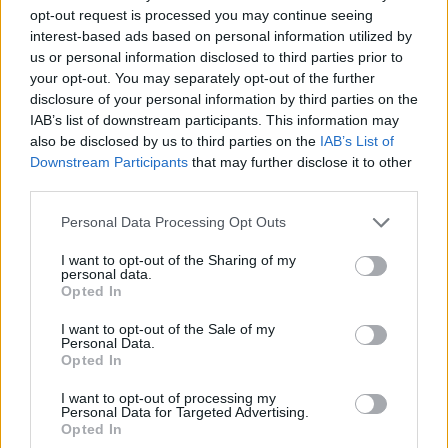
opt-out request is processed you may continue seeing
interest-based ads based on personal information utilized by
us or personal information disclosed to third parties prior to
your opt-out. You may separately opt-out of the further
disclosure of your personal information by third parties on the
IAB’s list of downstream participants. This information may
also be disclosed by us to third parties on the
IAB’s List of
Downstream Participants
that may further disclose it to other
third parties.
Personal Data Processing Opt Outs
I want to opt-out of the Sharing of my
personal data.
Opted In
I want to opt-out of the Sale of my
Λακωνία: Ο Δημήτρης Μανιατάκος ακούει
Personal Data.
αλλά δεν μιλάει – Θα είναι υποψήφιος
Opted In
δήμαρχος Ευρώτα;
I want to opt-out of processing my
06/08/2026 13:10
Personal Data for Targeted Advertising.
Opted In