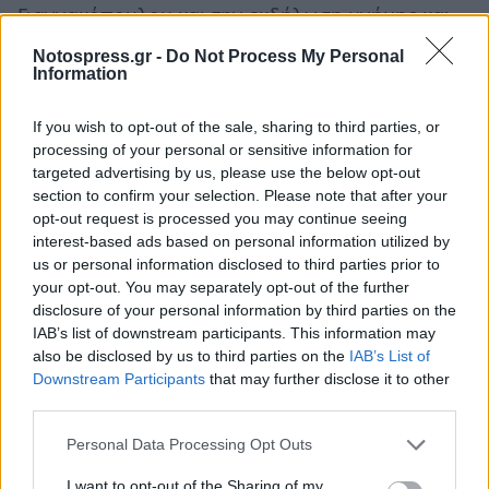
Γιαννακόπουλου και την εκδήλωση μνήμης και
τιμής στη Σελλασία και μια συνέντευξη για την
Notospress.gr -
Do Not Process My Personal
Κρυμμένη Αυτοκτονικότητα στη Λακωνία.
Information
Σχολιάζει ακόμη τον παροξυσμό στα social
If you wish to opt-out of the sale, sharing to third parties, or
media. Η εκπομπή που υπογράφει όσα
processing of your personal or sensitive information for
μεταδίδει.
targeted advertising by us, please use the below opt-out
section to confirm your selection. Please note that after your
opt-out request is processed you may continue seeing
interest-based ads based on personal information utilized by
us or personal information disclosed to third parties prior to
your opt-out. You may separately opt-out of the further
disclosure of your personal information by third parties on the
IAB’s list of downstream participants. This information may
also be disclosed by us to third parties on the
IAB’s List of
Downstream Participants
that may further disclose it to other
third parties.
Personal Data Processing Opt Outs
I want to opt-out of the Sharing of my