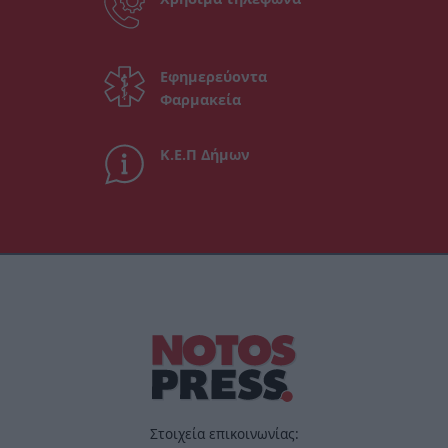
Εφημερεύοντα
Φαρμακεία
Κ.Ε.Π Δήμων
Στοιχεία επικοινωνίας: