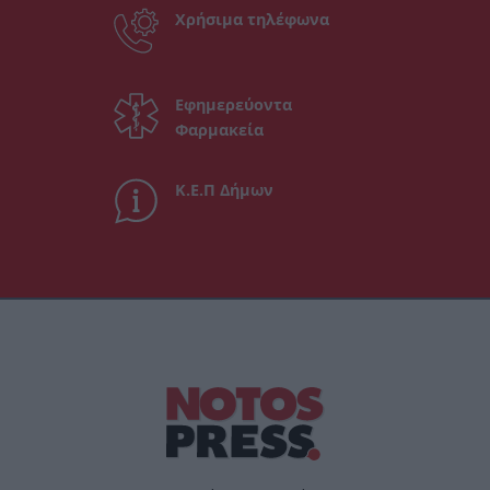
Χρήσιμα τηλέφωνα
Εφημερεύοντα
Φαρμακεία
Κ.Ε.Π Δήμων