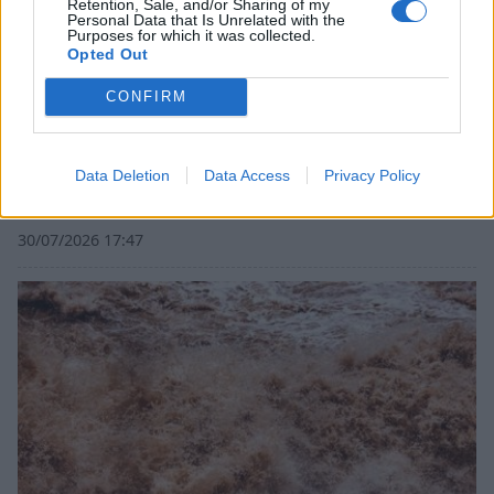
Retention, Sale, and/or Sharing of my
Personal Data that Is Unrelated with the
Purposes for which it was collected.
Opted Out
CONFIRM
Data Deletion
Data Access
Privacy Policy
Εμποροπανήγυρη Μυστρά 2026: Κατεπείγουσα
συνεδρίαση της Δημοτικής Επιτροπής
30/07/2026 17:47