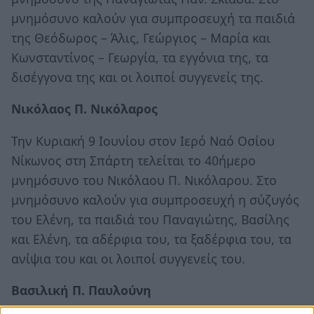
μνημόσυνο καλούν για συμπροσευχή τα παιδιά
της Θεόδωρος – Άλις, Γεώργιος – Μαρία και
Κωνσταντίνος – Γεωργία, τα εγγόνια της, τα
δισέγγονα της και οι λοιποί συγγενείς της.
Νικόλαος Π. Νικόλαρος
Την Κυριακή 9 Ιουνίου στον Ιερό Ναό Οσίου
Νίκωνος στη Σπάρτη τελείται το 40ήμερο
μνημόσυνο του Νικόλαου Π. Νικόλαρου. Στο
μνημόσυνο καλούν για συμπροσευχή η σύζυγός
του Ελένη, τα παιδιά του Παναγιώτης, Βασίλης
και Ελένη, τα αδέρφια του, τα ξαδέρφια του, τα
ανίψια του και οι λοιποί συγγενείς του.
Βασιλική Π. Παυλούνη