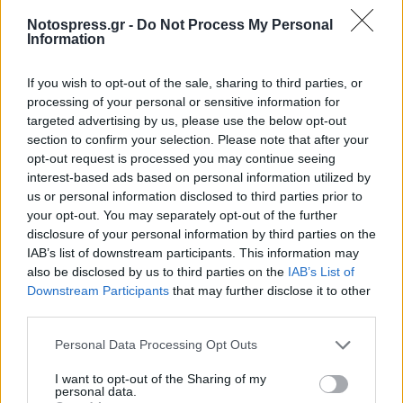
Την Κυριακή 9 Ιουνίου στον Ιερό Ναό Αγίου
Notospress.gr -
Do Not Process My Personal
Δημητρίου στα Καλύβια Σοχάς τελείται το
Information
40ήμερο μνημόσυνο της Βασιλικής Π.
If you wish to opt-out of the sale, sharing to third parties, or
Παυλούνη. Στο μνημόσυνο καλούν για
processing of your personal or sensitive information for
συμπροσευχή τα παιδιά της Βούλα – Πάνος
targeted advertising by us, please use the below opt-out
Βλήτας και Ελένη – Χάρης Πρατσίνης, η αδερφή
section to confirm your selection. Please note that after your
opt-out request is processed you may continue seeing
της Αφροδίτη, τα εγγόνια της Κατερίνα,
interest-based ads based on personal information utilized by
Αντώνης, Πέτρος και Μαρία, τα ανίψια της και οι
us or personal information disclosed to third parties prior to
λοιποί συγγενείς της.
your opt-out. You may separately opt-out of the further
disclosure of your personal information by third parties on the
Ανδρέας Αλειφερόπουλος
IAB’s list of downstream participants. This information may
also be disclosed by us to third parties on the
IAB’s List of
Downstream Participants
that may further disclose it to other
Την Κυριακή 9 Ιουνίου στον Ιερό Ναό Αγίου
third parties.
Γεωργίου στις Καμάρες τελείται το ετήσιο
μνημόσυνο του Ανδρέα Αλειφερόπουλου. Στο
Personal Data Processing Opt Outs
μνημόσυνο καλούν για συμπροσευχή η σύζυγός
I want to opt-out of the Sharing of my
personal data.
του Αναστασία, τα τέκνα του Κωνσταντίνος και