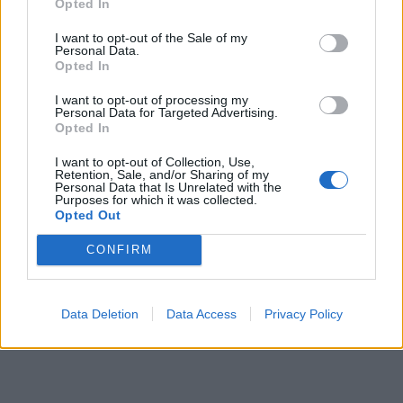
Opted In
Γεωργία – Χαράλαμπος, τα εγγόνια του Μαρία –
I want to opt-out of the Sale of my
Αργυρώ, Αναστασία και οι λοιποί συγγενείς του.
Personal Data.
Opted In
I want to opt-out of processing my
TAGS:
ΕΦΥΓΑΝ
Personal Data for Targeted Advertising.
Opted In
I want to opt-out of Collection, Use,
Retention, Sale, and/or Sharing of my
Personal Data that Is Unrelated with the
Purposes for which it was collected.
Opted Out
CONFIRM
Data Deletion
Data Access
Privacy Policy