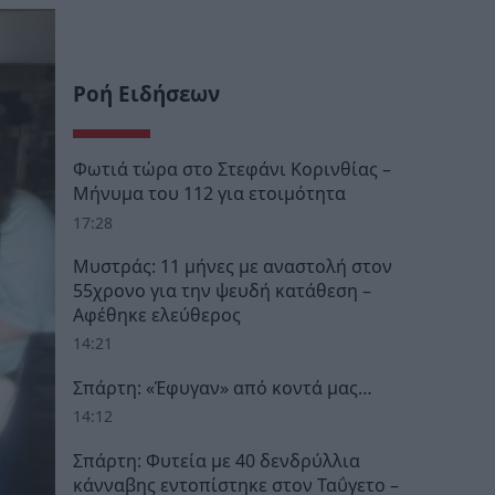
Ροή Ειδήσεων
Φωτιά τώρα στο Στεφάνι Κορινθίας –
Μήνυμα του 112 για ετοιμότητα
17:28
Μυστράς: 11 μήνες με αναστολή στον
55χρονο για την ψευδή κατάθεση –
Αφέθηκε ελεύθερος
14:21
Σπάρτη: «Έφυγαν» από κοντά μας…
14:12
Σπάρτη: Φυτεία με 40 δενδρύλλια
κάνναβης εντοπίστηκε στον Ταΰγετο –