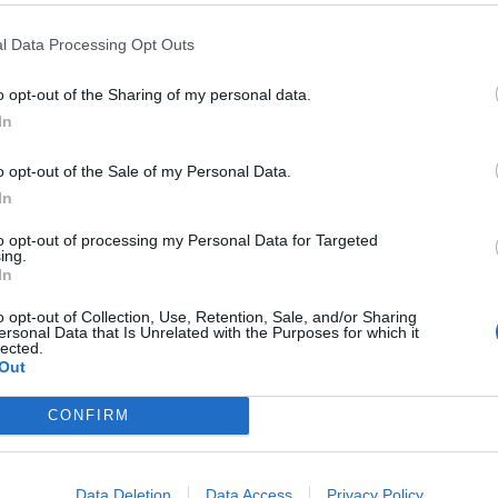
ακά γλυκίσματα του φούρνου.
l Data Processing Opt Outs
ραδοσιακός φούρνος της γειτονιάς!
o opt-out of the Sharing of my personal data.
σαν πολλές σημειώσεις και υποσχέθηκαν ότι
In
νου!
o opt-out of the Sale of my Personal Data.
In
to opt-out of processing my Personal Data for Targeted
ing.
In
o opt-out of Collection, Use, Retention, Sale, and/or Sharing
ersonal Data that Is Unrelated with the Purposes for which it
lected.
Out
CONFIRM
Data Deletion
Data Access
Privacy Policy