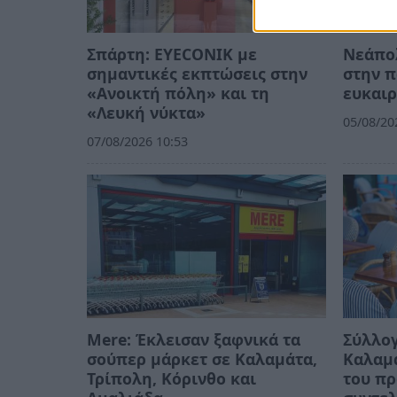
Σπάρτη: EYECONIK με
Νεάπο
σημαντικές εκπτώσεις στην
στην π
«Ανοικτή πόλη» και τη
ευκαιρ
«Λευκή νύκτα»
05/08/20
07/08/2026 10:53
Mere: Έκλεισαν ξαφνικά τα
Σύλλογ
σούπερ μάρκετ σε Καλαμάτα,
Καλαμ
Τρίπολη, Κόρινθο και
του π