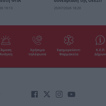
λεστή ΦΠΑ
συνεδρίαση της ΟΕΕΣΠ
26 19:13
25/07/2026 18:20
Άμεση
Χρήσιμα
Εφημερεύοντα
Κ.Ε.Π
Ανάγκη
τηλέφωνα
Φαρμακεία
Δήμων
r