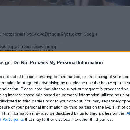
 Notospress όταν αναζητάς ειδήσεις στη Google
οσθήκη ως προτιμώμενη πηγή
τα αποτελέσματα της Google
s.gr -
Do Not Process My Personal Information
to opt-out of the sale, sharing to third parties, or processing of your per
formation for targeted advertising by us, please use the below opt-out s
r selection. Please note that after your opt-out request is processed y
 των Αδελφών Μάζη, στη Σπάρτη, για 2 ώρες
eing interest-based ads based on personal information utilized by us or
 πανεπιστήμιο JOHNSON & WALES UNIVERSITY
disclosed to third parties prior to your opt-out. You may separately opt-
losure of your personal information by third parties on the IAB’s list of
νοδεύονταν απο τον διαπρεπή Έλληνα
. This information may also be disclosed by us to third parties on the
IA
Participants
that may further disclose it to other third parties.
λλάδα και την ιστορία του ψωμιού