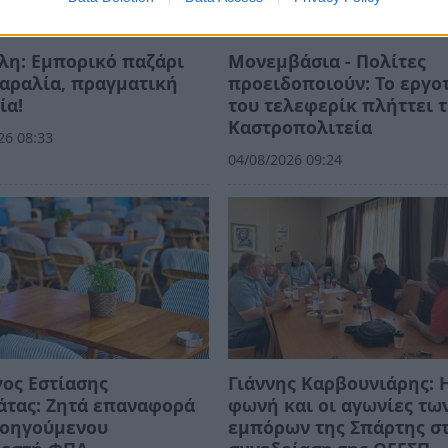
λη: Εμπορικό παζάρι
Μονεμβάσια - Πολίτες
αραλία, πραγματική
προειδοποιούν: Το εργο
ία!
του τελεφερίκ πλήττει 
Καστροπολιτεία
26 08:33
04/08/2026 09:24
ος Εστίασης
Γιάννης Καρβουνιάρης: 
άτας: Ζητά επαναφορά
φωνή και οι αγωνίες τω
ροηγούμενου
εμπόρων της Σπάρτης σ