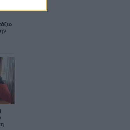
τάξιο
την
Η
ν
τη