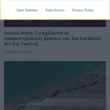
Data Deletion
Data Access
Privacy Policy
Δυτική Μάνη: Συνεχίζονται οι
προφεστιβαλικές δράσεις του 3ου Kardamili
Art Doc Festival
05/08/2026 20:32