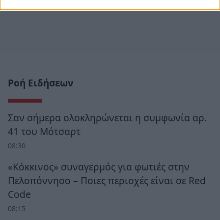
Ροή Ειδήσεων
Σαν σήμερα ολοκληρώνεται η συμφωνία αρ.
41 του Μότσαρτ
08:30
«Κόκκινος» συναγερμός για φωτιές στην
Πελοπόννησο – Ποιες περιοχές είναι σε Red
Code
08:15