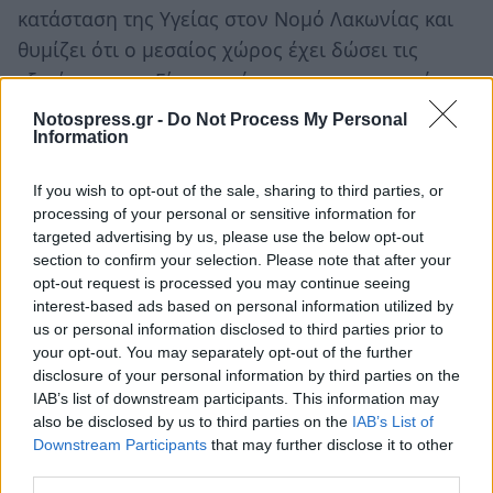
κατάσταση της Υγείας στον Νομό Λακωνίας και
θυμίζει ότι ο μεσαίος χώρος έχει δώσει τις
εξετάσεις του. Είναι ο χώρος των ισορροπιών,
των μεταρρυθμίσεων και μπορεί να δώσει
Notospress.gr -
Do Not Process My Personal
Information
λύσεις που βοηθούν τη χώρα να πάει μπροστά.
«Θα πρέπει να κοιτάξουμε τις δομές υγείας του
If you wish to opt-out of the sale, sharing to third parties, or
νομού, θα πρέπει να γίνει εκσυγχρονισμός των
processing of your personal or sensitive information for
υπηρεσιών, ενώ θα φροντίσουμε για την τόνωση της
targeted advertising by us, please use the below opt-out
section to confirm your selection. Please note that after your
επιχειρηματικότητας και την ενίσχυση παραγωγής
opt-out request is processed you may continue seeing
και πώλησης αγροτικών προϊόντων».
interest-based ads based on personal information utilized by
us or personal information disclosed to third parties prior to
your opt-out. You may separately opt-out of the further
disclosure of your personal information by third parties on the
IAB’s list of downstream participants. This information may
also be disclosed by us to third parties on the
IAB’s List of
Downstream Participants
that may further disclose it to other
third parties.