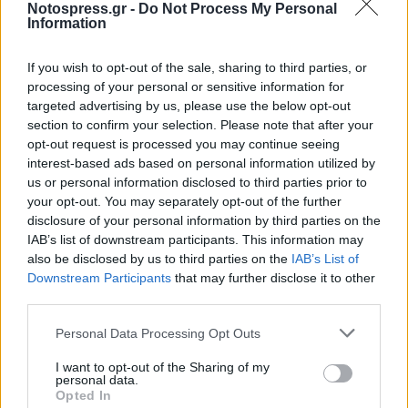
μνημόσυνο καλούν για συμπροσευχή ο σύζυγός
Notospress.gr -
Do Not Process My Personal
Information
της Παρασκευάς, τα παιδιά της Χριστίνα Προβιά
και Κωνσταντίνα – Παναγιώτης Βλασόπουλος, τα
If you wish to opt-out of the sale, sharing to third parties, or
εγγόνια της Βαλεντίνα, Ηλίς και οι λοιποί
processing of your personal or sensitive information for
συγγενείς της .
targeted advertising by us, please use the below opt-out
section to confirm your selection. Please note that after your
opt-out request is processed you may continue seeing
Αγγελική Δ. Βλαχάκου
interest-based ads based on personal information utilized by
us or personal information disclosed to third parties prior to
Την Κυριακή 23 Ιουνίου στον Ιερό Ναό
your opt-out. You may separately opt-out of the further
Μεταμόρφωση Σωτήρος στο Βαφειό τελείται το
disclosure of your personal information by third parties on the
ετήσιο μνημόσυνο της Αγγελικής Δ. Βλαχάκου.
IAB’s list of downstream participants. This information may
also be disclosed by us to third parties on the
IAB’s List of
Στο μνημόσυνο καλούν για συμπροσευχή τα
Downstream Participants
that may further disclose it to other
παιδιά της Παναγιώτης – Ελευθερία Βλαχάκου,
third parties.
Παναγιώτα Βλογιαννίτη, Παναγιώτης –
Personal Data Processing Opt Outs
Φλωρεντία Κατσίχτη και Αναστασία
Μουσουδάκη, τα εγγόνια της, τα δισέγγονα της ,
I want to opt-out of the Sharing of my
personal data.
τα ανίψια της και οι λοιποί συγγενείς της.
Opted In