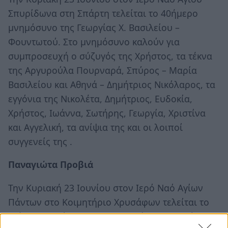
Σπυρίδωνα στη Σπάρτη τελείται το 40ήμερο
μνημόσυνο της Γεωργίας Χ. Βασιλείου –
Φουντωτού. Στο μνημόσυνο καλούν για
συμπροσευχή ο σύζυγός της Χρήστος, τα τέκνα
της Αργυρούλα Πουρναρά, Σπύρος – Μαρία
Βασιλείου και Αθηνά – Δημήτριος Νικόλαρος, τα
εγγόνια της Νικολέτα, Δημήτριος, Ευδοκία,
Χρήστος, Ιωάννα, Σωτήρης, Γεωργία, Χριστίνα
και Αγγελική, τα ανίψια της και οι λοιποί
συγγενείς της .
Παναγιώτα Προβιά
Την Κυριακή 23 Ιουνίου στον Ιερό Ναό Αγίων
Πάντων στο Κοιμητήριο Χρυσάφων τελείται το
ετήσιο μνημόσυνο της Παναγιώτας Προβιά. Στο