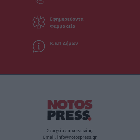
Εφημερεύοντα
Φαρμακεία
Κ.Ε.Π Δήμων
Στοιχεία επικοινωνίας:
Email. info@notospress.gr