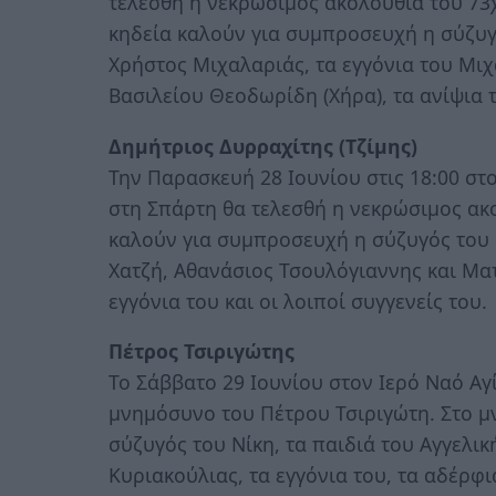
τελεσθή η νεκρώσιμος ακολουθία του 73
κηδεία καλούν για συμπροσευχή η σύζυγό
Χρήστος Μιχαλαριάς, τα εγγόνια του Μιχ
Βασιλείου Θεοδωρίδη (Χήρα), τα ανίψια τ
Δημήτριος Δυρραχίτης (Τζίμης)
Την Παρασκευή 28 Ιουνίου στις 18:00 στ
στη Σπάρτη θα τελεσθή η νεκρώσιμος ακ
καλούν για συμπροσευχή η σύζυγός του Π
Χατζή, Αθανάσιος Τσουλόγιαννης και Ματ
εγγόνια του και οι λοιποί συγγενείς του.
Πέτρος Τσιριγώτης
Το Σάββατο 29 Ιουνίου στον Ιερό Ναό Αγ
μνημόσυνο του Πέτρου Τσιριγώτη. Στο 
σύζυγός του Νίκη, τα παιδιά του Αγγελι
Κυριακούλιας, τα εγγόνια του, τα αδέρφια