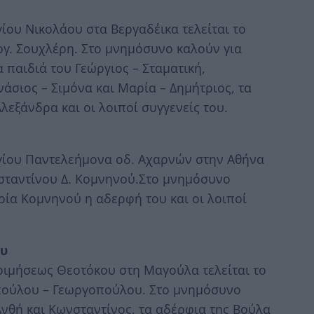
γίου Νικολάου στα Βεργαδέικα τελείται το
γ. Σουχλέρη. Στο μνημόσυνο καλούν για
 παιδιά του Γεώργιος – Σταματική,
άσιος – Σιμόνα και Μαρία – Δημήτριος, τα
Αλεξάνδρα και οι λοιποί συγγενείς του.
Αγίου Παντελεήμονα οδ. Αχαρνών στην Αθήνα
σταντίνου Δ. Κομνηνού.Στο μνημόσυνο
ία Κομνηνού η αδερφή του και οι λοιποί
ου
Κοιμήσεως Θεοτόκου στη Μαγούλα τελείται το
πούλου – Γεωργοπούλου. Στο μνημόσυνο
νθή και Κωνσταντίνος, τα αδέρφια της Βούλα