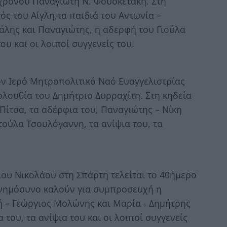
χρονου Παναγιώτη Ν. Φουσκετάκη. Στη
ς του Αίγλη,τα παιδιά του Αντωνία –
άλης και Παναγιώτης, η αδερφή του Γιούλα
ου και οι λοιποί συγγενείς του.
ον Ιερό Μητροπολιτικό Ναό Ευαγγελιστρίας
ολουθία του Δημήτριο Δυρραχίτη. Στη κηδεία
ίτσα, τα αδέρφια του, Παναγιώτης – Νίκη
ούλα Τσουλόγαννη, τα ανίψια του, τα
ίου Νικολάου στη Σπάρτη τελείται το 40ήμερο
μνημόσυνο καλούν για συμπροσευχή η
κή – Γεώργιος Μολώνης και Μαρία - Δημήτρης
 του, τα ανίψια του και οι λοιποί συγγενείς