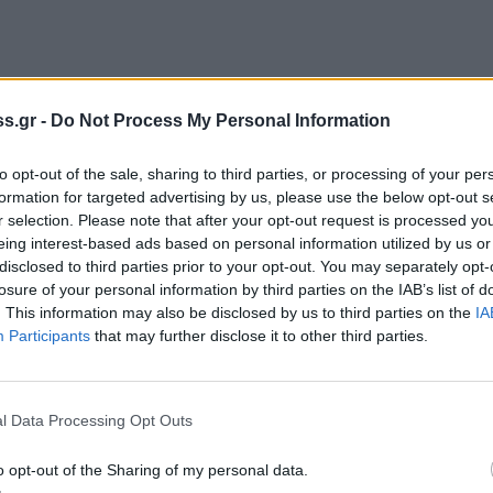
τον Ιερό Ναό Προφήτη Ηλίας στη Κονιδίτσα
ίδωνος Ε. Μπλανάς. Στο μνημόσυνο καλούν
s.gr -
Do Not Process My Personal Information
 παιδιά του Ιωάννα –Χρήστος, Παναγιώτης –
to opt-out of the sale, sharing to third parties, or processing of your per
α του και οι λοιποί συγγενείς του.
formation for targeted advertising by us, please use the below opt-out s
r selection. Please note that after your opt-out request is processed y
eing interest-based ads based on personal information utilized by us or
ίας Τριάδας στη Σελλασία τελείται το
disclosed to third parties prior to your opt-out. You may separately opt-
losure of your personal information by third parties on the IAB’s list of
σταντάρου. Στο μνημόσυνο καλούν για
. This information may also be disclosed by us to third parties on the
IA
παιδιά του Νικόλαος – Αγγελική, Γεώργιος –
Participants
that may further disclose it to other third parties.
 –Γιάννα, τα εγγόνια του Χρήστος, Σπύρος,
ρήστος και οι λοιποί συγγενείς του.
l Data Processing Opt Outs
σίου Νίκωνος στη Σπάρτη τελείται το
o opt-out of the Sharing of my personal data.