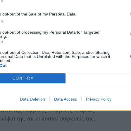
ση. Στο μνημόσυνο καλούν για συμπροσευχή
In
μήτρης – Διαμάντω Αλιμήση, τα εγγόνια της,
o opt-out of the Sale of my Personal Data.
ιποί συγγενείς της.
In
to opt-out of processing my Personal Data for Targeted
ing.
γίου Σπυρίδωνα στη Σπάρτη τελείται το
In
ντή. Στο μνημόσυνο καλούν για
o opt-out of Collection, Use, Retention, Sale, and/or Sharing
 τα εγγόνια της, τα αδέρφια της και οι
ersonal Data that Is Unrelated with the Purposes for which it
lected.
Out
CONFIRM
γίου Γεωργίου στους Γοράνους τελείται το
γάκου. Στο μνημόσυνο καλούν για
Data Deletion
Data Access
Privacy Policy
– Παναγιώτα Ρηγάκου, Πέτρος- Βασιλική
γόνια της Βαγγέλης, Βαγγέλης, Μάριος,
νίψια της και οι λοιποί συγγενείς της.