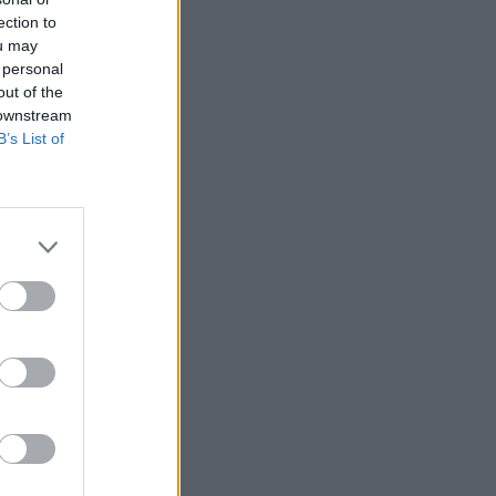
ection to
ou may
 personal
out of the
 downstream
B’s List of