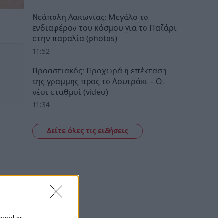
Νεάπολη Λακωνίας: Μεγάλο το
ενδιαφέρον του κόσμου για το Παζάρι
στην παραλία (photos)
11:52
Προαστιακός: Προχωρά η επέκταση
της γραμμής προς το Λουτράκι – Οι
νέοι σταθμοί (video)
11:34
Δείτε όλες τις ειδήσεις
sonal or