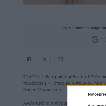
Δες περισσότερα άρθρα του
Πρ
σ
ου
ΣΠΑΡΤΗ. Η θεατρική ομάδα του 1
Γενικ
παράσταση «Η σπασμένη στάμνα». Μια κω
Γιάννη Μπαγιώκου.
Notospres
Αναλυτικά το πρόγραμμα έχει ως εξής:
If you wish 