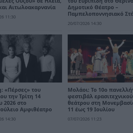
έλες Ούζου» σε Ηλεία,
του Ευριπίδη στο Θεριν
και Αιτωλοακαρνανία
Δημοτικό Θέατρο –
Παμπελοποννησιακό Στ
26 11:30
20/07/2026 14:30
: «Πέρσες» του
Μολάοι: Το 10ο πανελλή
ου την Τρίτη 14
φεστιβάλ ερασιτεχνικού
υ 2026 στο
θεάτρου στη Μονεμβασί
πούλειο Αμφιθέατρο
11 έως 19 Ιουλίου
26 14:30
07/07/2026 11:23