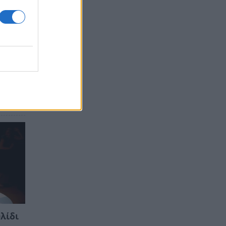
υλίδι