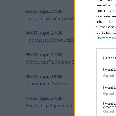
sensitive in
02/07, ώρα 21:30
confirm you
continue se
Πνευματικό Κέντρο (Βιβλιοθήκη)
information 
further disc
04/07, ώρα 21:30
participants
Downstream 
Παρόρι (Ταβέρνα Στελλάκου)
05/07, ώρα 21:30
Persona
Μαγούλα (Προαύλιο Βυζαντινού Παρεκκλ
I want t
08/07, ώρα 18:00
Opted 
Γηροκομείο Σπάρτης
I want t
Opted 
14/07, ώρα 21:30
I want 
Αναβρυτή (Δημοτικό Σχολείο)
Advertis
Opted 