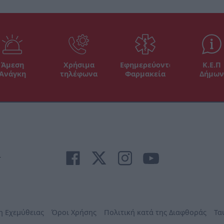
Άμεση
Χρήσιμα
Εφημερεύοντα
Κ.Ε.Π
Ανάγκη
τηλέφωνα
Φαρμακεία
Δήμων
r
η Εχεμύθειας
Όροι Χρήσης
Πολιτική κατά της Διαφθοράς
Τα