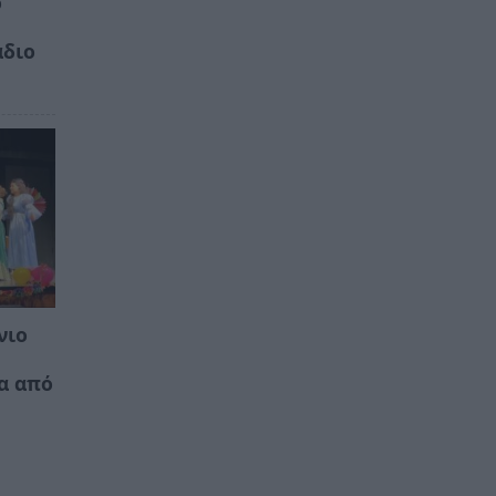
ό
άδιο
νιο
α από