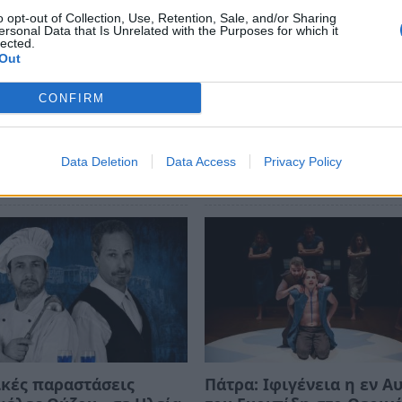
συνεργασία με το Νομικό Πρόσωπο
o opt-out of Collection, Use, Retention, Sale, and/or Sharing
ersonal Data that Is Unrelated with the Purposes for which it
ρτης, με ελεύθερη είσοδο για το κοινό.
lected.
Out
CONFIRM
Data Deletion
Data Access
Privacy Policy
κές παραστάσεις
Πάτρα: Ιφιγένεια η εν Α