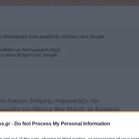
 Notospress όταν αναζητάς ειδήσεις στη Google
οσθήκη ως προτιμώμενη πηγή
τα αποτελέσματα της Google
ού Λυκείου Σπάρτης, παρουσιάζει την
μωδία του Χάινριχ Φον Κλάιστ, σε διασκευή
s.gr -
Do Not Process My Personal Information
to opt-out of the sale, sharing to third parties, or processing of your per