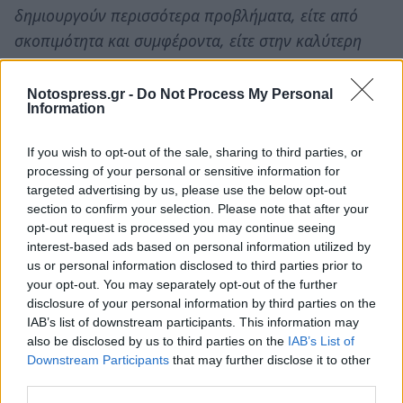
δημιουργούν περισσότερα προβλήματα, είτε από
σκοπιμότητα και συμφέροντα, είτε στην καλύτερη
περίπτωση από κακή πληροφόρηση ή άγνοια.
Notospress.gr -
Do Not Process My Personal
ΥΓ1: Ο κ. Αραχωβίτης να εκφράσει με ενέργειες
Information
την αρνητική του θέση για την τότε απόφαση
If you wish to opt-out of the sale, sharing to third parties, or
του κ. Αποστόλου και όχι στα λόγια, όπως
processing of your personal or sensitive information for
υποσχέθηκε στις 13-11-2018 στους
targeted advertising by us, please use the below opt-out
ελαιοπαραγωγούς της Μεσσηνίας που τον
section to confirm your selection. Please note that after your
opt-out request is processed you may continue seeing
επισκέφθηκαν.
interest-based ads based on personal information utilized by
us or personal information disclosed to third parties prior to
ΥΓ2: Μήπως επαναληφθεί η «διάσωση» του ΠΟΠ
your opt-out. You may separately opt-out of the further
Καλαμάτας από τον κ. Τσίπρα όπως έγινε
disclosure of your personal information by third parties on the
προσωρινή ακύρωση ενόψει των εγκαινίων του
IAB’s list of downstream participants. This information may
also be disclosed by us to third parties on the
IAB’s List of
Περιφερειακού δρόμου της Καλαμάτας; ΤΩΡΑ
Downstream Participants
that may further disclose it to other
όμως όχι προσωρινά αλλά απαιτούμαι οριστική
third parties.
λύση.