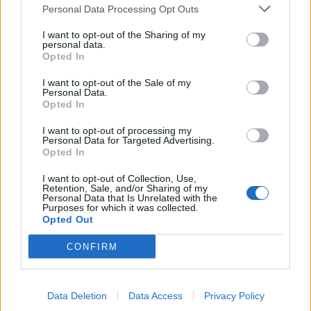
Personal Data Processing Opt Outs
*O Παναγιώτης Αλευράς είναι Γεωπόνος, Πρ.
I want to opt-out of the Sharing of my
personal data.
Αντιπεριφερειάρχης ΠE Μεσσηνίας, υποψήφιος
Opted In
Βουλευτής ΚΙΝΑΛ Μεσσηνίας.
I want to opt-out of the Sale of my
Personal Data.
Opted In
TAGS:
ΑΓΡΟΤΙΚΑ
I want to opt-out of processing my
Personal Data for Targeted Advertising.
Opted In
I want to opt-out of Collection, Use,
Retention, Sale, and/or Sharing of my
Personal Data that Is Unrelated with the
Purposes for which it was collected.
Opted Out
CONFIRM
Data Deletion
Data Access
Privacy Policy