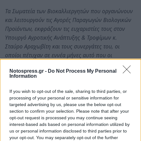
Τα Σωματεία των Βιοκαλλιεργητών που οργανώνουν
και λειτουργούν τις Αγορές Παραγωγών Βιολογικών
Προϊόντων, εκφράζουν τις ευχαριστίες τους στον
Υπουργό Αγροτικής Ανάπτυξης & Τροφίμων κ.
Σταύρο Αραχωβίτη και τους συνεργάτες του, οι
οποίοι πέτυχαν σε εννέα μήνες αυτό που οι
προηγούμενες ηγεσίες του ΥπΑΑ&Τ δεν κατάφεραν
Notospress.gr -
Do Not Process My Personal
σε είκοσι και πλέον χρόνια λειτουργίας των Αγορών
Information
Παραγωγών Βιολογικών Προϊόντων, το Γραφείο του
Πρωθυπουργού, τον τέως Αναπληρωτή Υπουργό κ.
If you wish to opt-out of the sale, sharing to third parties, or
processing of your personal or sensitive information for
Γιάννη Τσιρώνη για τις ενέργειες του, οι οποίες
targeted advertising by us, please use the below opt-out
προετοίμασαν το έδαφος για την τελική διαμόρφωση
section to confirm your selection. Please note that after your
της ΚΥΑ, την Προϊσταμένη του Τμήματος Βιολογικών
opt-out request is processed you may continue seeing
interest-based ads based on personal information utilized by
Προϊόντων Φυτικής Προέλευσης κα Τζαβάρα Ελένη,
us or personal information disclosed to third parties prior to
τους Έλληνες βουλευτές ανεξαρτήτως παράταξης
your opt-out. You may separately opt-out of the further