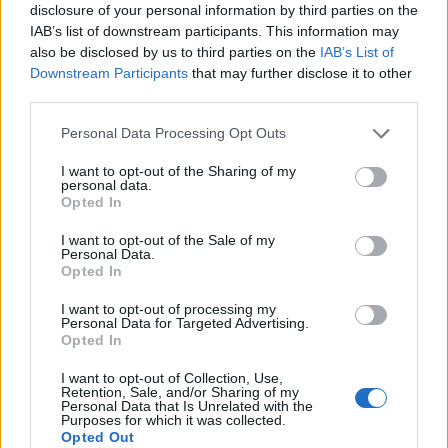
που ενδιαφέρθηκαν για την υπόθεση, καθώς και
disclosure of your personal information by third parties on the
IAB’s list of downstream participants. This information may
όλους τους φίλους καταναλωτές που βοήθησαν
also be disclosed by us to third parties on the
IAB’s List of
όπως μπορούσαν από κάθε θέση, θεσμική ή μη.
Downstream Participants
that may further disclose it to other
third parties.
Τέλος, αφιερώνουμε την νίκη αυτή στη μνήμη του
εκλιπόντα συναδέλφου και Προέδρου της Ένωσης
Personal Data Processing Opt Outs
Βιοκαλλιεργητών Περιφερειακής Ενότητας Λακωνίας,
I want to opt-out of the Sharing of my
personal data.
Δημήτρη Καραμπάση, ο οποίος αγωνίστηκε
Opted In
αγόγγυστα, μαχητικά, με γνώση και πίστη στις ιδέες
I want to opt-out of the Sale of my
του για τη βιολογική γεωργία στην Ελλάδα, όσο λίγοι,
Personal Data.
Opted In
για τη θεσμοθέτηση των Αγορών Παραγωγών
Βιολογικών Προϊόντων, και αν μας στεναχωρεί κάτι,
I want to opt-out of processing my
Personal Data for Targeted Advertising.
είναι το ότι δεν είναι εδώ για να χαρούμε μαζί, τους
Opted In
καρπούς του κοινού αγώνα μας.»
I want to opt-out of Collection, Use,
Retention, Sale, and/or Sharing of my
Personal Data that Is Unrelated with the
Purposes for which it was collected.
Opted Out
TAGS:
ΑΓΡΟΤΙΚΑ