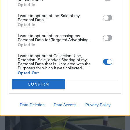
Opted In
I want to opt-out of the Sale of my
Personal Data.
Opted In
I want to opt-out of processing my
Personal Data for Targeted Advertising.
Opted In
I want to opt-out of Collection, Use,
Σχέδια Βελτίωσης: Υπεγράφη η Κοινή
Retention, Sale, and/or Sharing of my
Personal Data that Is Unrelated with the
Απόφαση με δημόσια δαπάνη 263,5 εκατ.
Purposes for which it was collected.
ευρώ
Opted Out
08/08/2026 11:09
CONFIRM
Data Deletion
Data Access
Privacy Policy