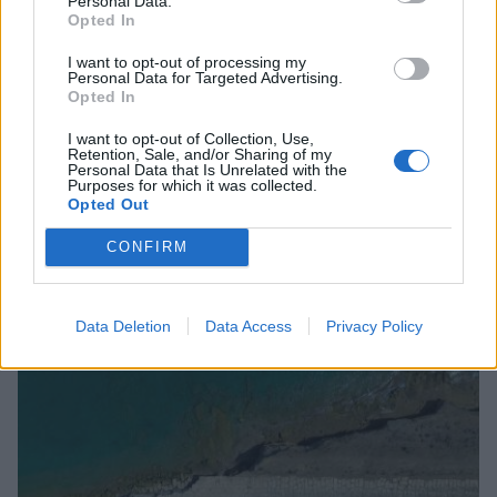
Personal Data.
Opted In
I want to opt-out of processing my
Personal Data for Targeted Advertising.
Opted In
I want to opt-out of Collection, Use,
Retention, Sale, and/or Sharing of my
Personal Data that Is Unrelated with the
Δυτική Μάνη: Συνεχίζονται οι
Purposes for which it was collected.
προφεστιβαλικές δράσεις του 3ου Kardamili
Opted Out
Art Doc Festival
CONFIRM
05/08/2026 20:32
Data Deletion
Data Access
Privacy Policy