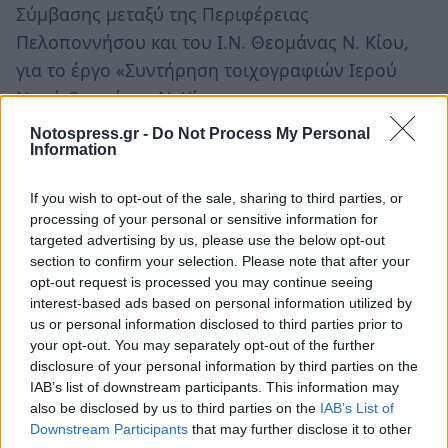
Σύμβασης μεταξύ της Περιφέρειας
Πελοποννήσου και του Ι.Ν. Θεομάνας Ν. Κίου,
για το έργο «Συντήρηση τοιχογραφιών Ιερού
Ναού Θεομάνας Ν. Κίου».
ΕΙΣΗΓΗΤΗΣ: Ο Αντιπεριφερειάρχης κ. Βασίλειος
Notospress.gr -
Do Not Process My Personal
Information
Σιδέρης.
If you wish to opt-out of the sale, sharing to third parties, or
processing of your personal or sensitive information for
TAGS:
ΑΥΤΟΔΙΟΙΚΗΣΗ
targeted advertising by us, please use the below opt-out
section to confirm your selection. Please note that after your
opt-out request is processed you may continue seeing
interest-based ads based on personal information utilized by
us or personal information disclosed to third parties prior to
your opt-out. You may separately opt-out of the further
disclosure of your personal information by third parties on the
IAB’s list of downstream participants. This information may
also be disclosed by us to third parties on the
IAB’s List of
Downstream Participants
that may further disclose it to other