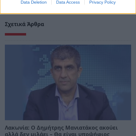
Data Deletion
Data Access
Privacy Policy
Σχετικά Άρθρα
Λακωνία: Ο Δημήτρης Μανιατάκος ακούει
αλλά δεν μιλάει – Θα είναι υποψήφιος