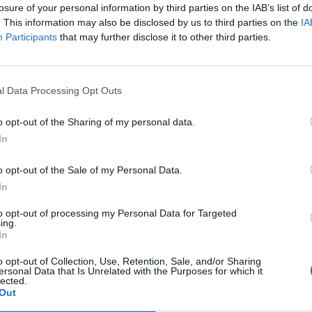
ς, παραγωγού- πωλητή υπαίθριου εμπορίου
losure of your personal information by third parties on the IAB’s list of
ωρολαχανικά».
. This information may also be disclosed by us to third parties on the
IA
Participants
that may further disclose it to other third parties.
ης του ΔΣ του Ν.Π. ΟΚΠΑΠΑ σχετικά με Ανα-
α ελαστικών των οχημάτων του προγράμμα-
l Data Processing Opt Outs
ης του ΔΣ του Ν.Π. ΟΚΠΑΠΑ σχετικά με
o opt-out of the Sharing of my personal data.
αι οριστικής παραλαβής του έργου
In
o opt-out of the Sale of my Personal Data.
αι οριστικής παραλαβής του έργου
In
τύλου».
to opt-out of processing my Personal Data for Targeted
αι οριστικής παραλαβής του έργου
ing.
In
αι οριστικής παραλαβής του έργου
o opt-out of Collection, Use, Retention, Sale, and/or Sharing
ersonal Data that Is Unrelated with the Purposes for which it
lected.
 προσωρινής παραλαβής του έργου : «Αναπλά-
Out