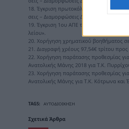
σεις – Διαμορφώσεις Δ.Ε. Οιτύλου 2015».
18. Έγκριση πρωτοκόλλου οριστικής και
σεις – Διαμορφώσεις Δ.Ε. Σμύνους 2016».
19. Έγκριση 1ου ΑΠΕ του έργου «Οδοποιία 
λείου».
20. Χορήγηση χρηματικού βοηθήματος σε
21. Διαγραφή χρέους 97,54€ τρίτου προς
22. Χορήγηση παράτασης προθεσμίας για
Ανατολικής Μάνης 2018 για Τ.Κ. Πυρρίχο
23. Χορήγηση παράτασης προθεσμίας για
Ανατολικής Μάνης για Τ.Κ. Κότρωνα και 
TAGS:
ΑΥΤΟΔΙΟΙΚΗΣΗ
Σχετικά Άρθρα