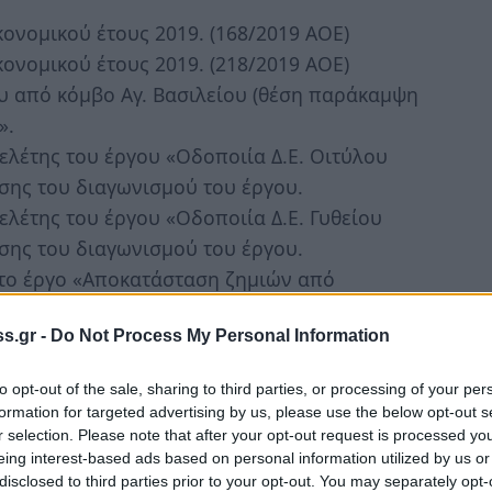
νομικού έτους 2019. (168/2019 ΑΟΕ)
νομικού έτους 2019. (218/2019 ΑΟΕ)
ου από κόμβο Αγ. Βασιλείου (θέση παράκαμψη
».
 μελέτης του έργου «Οδοποιία Δ.Ε. Οιτύλου
σης του διαγωνισμού του έργου.
μελέτης του έργου «Οδοποιία Δ.Ε. Γυθείου
σης του διαγωνισμού του έργου.
 το έργο «Αποκατάσταση ζημιών από
s.gr -
Do Not Process My Personal Information
ο έργο «Κατασκευή κτιρίου διαχείρισης
to opt-out of the sale, sharing to third parties, or processing of your per
ο έργο «Οδοποιία Δ.Ε. Σμύνους 2018».
formation for targeted advertising by us, please use the below opt-out s
 το έργο «Αποκατάσταση ζημιών από
r selection. Please note that after your opt-out request is processed y
eing interest-based ads based on personal information utilized by us or
».
disclosed to third parties prior to your opt-out. You may separately opt-