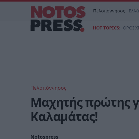
Πελοπόννησος
Ελλ
HOT TOPICS:
ΟΡΟΙ Χ
Πελοπόννησος
Μαχητής πρώτης γ
Καλαμάτας!
Notospress