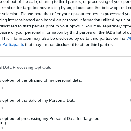
α που οι δημότες ανέδειξαν για δήμαρχό
to opt-out of the sale, sharing to third parties, or processing of your per
formation for targeted advertising by us, please use the below opt-out s
r selection. Please note that after your opt-out request is processed y
eing interest-based ads based on personal information utilized by us or
 29 Ιουλίου 1970 στην Καλαμάτα. Από το
disclosed to third parties prior to your opt-out. You may separately opt-
ς ελεύθερος επαγγελματίας στον κλάδο των
losure of your personal information by third parties on the IAB’s list of
ινήτου. Το 2010 οι συμπολίτες του τον
. This information may also be disclosed by us to third parties on the
IA
Participants
that may further disclose it to other third parties.
λαμάτας. Εκείνη ήταν η χρονιά που ξεκίνησε
l Data Processing Opt Outs
λαμάτας ως Αντιδήμαρχος Διεύθυνσης
τασίου Αντιδήμαρχος Διεύθυνσης
o opt-out of the Sharing of my personal data.
νάπτυξης, Αντιδήμαρχος Πολιτικής
In
 Πολιτικός Προϊστάμενος Τμήματος
σης είναι πρόεδρος της Ομοσπονδίας
o opt-out of the Sale of my Personal Data.
In
ικών Σωματείων του Νομού Μεσσηνίας. Ο
 τον Παναγιώτη Νίκα για να διεκδικήσει το
to opt-out of processing my Personal Data for Targeted
ing.
In