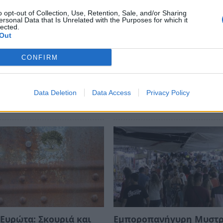
 Αυτοδιοικητικές εκλογές του 2019 Δήμαρχος
o opt-out of Collection, Use, Retention, Sale, and/or Sharing
ersonal Data that Is Unrelated with the Purposes for which it
έναντι του 49,48% του Βασίλη Κοσμόπουλου.
lected.
Out
CONFIRM
Data Deletion
Data Access
Privacy Policy
Ευρώτα: Σκουριά και
Εμποροπανήγυρη Μυστ