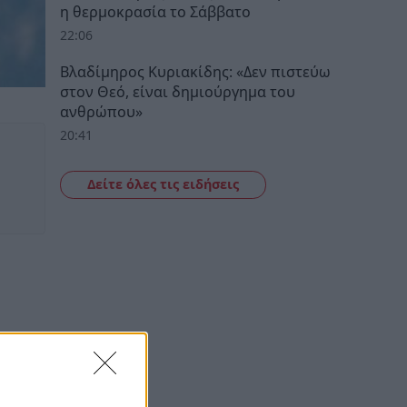
η θερμοκρασία το Σάββατο
22:06
Βλαδίμηρος Κυριακίδης: «Δεν πιστεύω
στον Θεό, είναι δημιούργημα του
ανθρώπου»
20:41
Δείτε όλες τις ειδήσεις