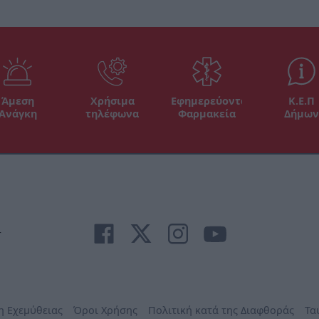
Άμεση
Χρήσιμα
Εφημερεύοντα
Κ.Ε.Π
Ανάγκη
τηλέφωνα
Φαρμακεία
Δήμων
r
η Εχεμύθειας
Όροι Χρήσης
Πολιτική κατά της Διαφθοράς
Τα