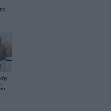
κής
ικής
ης
ου –