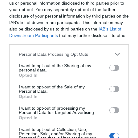
us or personal information disclosed to third parties prior to
your opt-out. You may separately opt-out of the further
disclosure of your personal information by third parties on the
IAB’s list of downstream participants. This information may
also be disclosed by us to third parties on the
IAB’s List of
Downstream Participants
that may further disclose it to other
third parties.
Personal Data Processing Opt Outs
Ανδρεάκος: «Δεν με ενδιαφέρει το πολιτικό
κόστος αλλά να υπάρχει νερό σήμερα, αύριο
I want to opt-out of the Sharing of my
και στο μέλλον»
personal data.
Opted In
08/08/2026 08:38
I want to opt-out of the Sale of my
Personal Data.
Opted In
I want to opt-out of processing my
Personal Data for Targeted Advertising.
Opted In
I want to opt-out of Collection, Use,
Retention, Sale, and/or Sharing of my