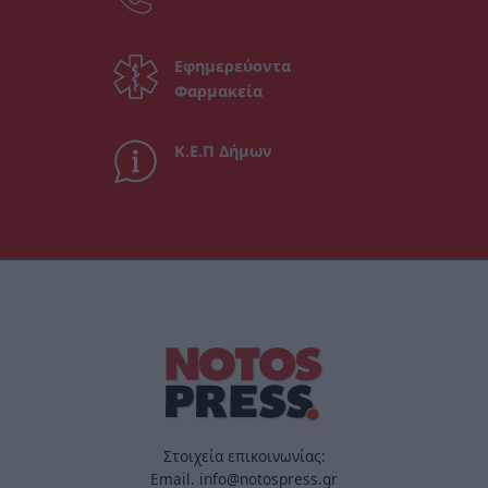
Εφημερεύοντα
Φαρμακεία
Κ.Ε.Π Δήμων
Στοιχεία επικοινωνίας:
Email. info@notospress.gr