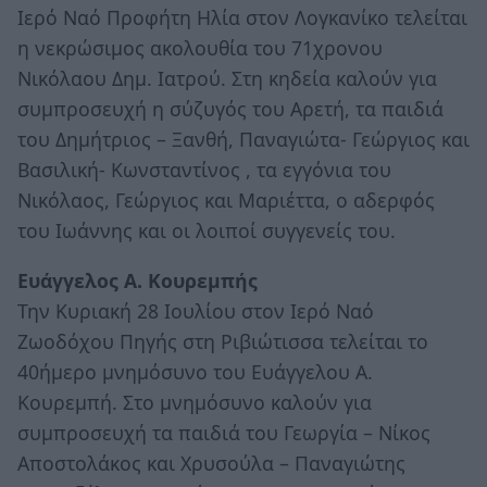
Ιερό Ναό Προφήτη Ηλία στον Λογκανίκο τελείται
η νεκρώσιμος ακολουθία του 71χρονου
Νικόλαου Δημ. Ιατρού. Στη κηδεία καλούν για
συμπροσευχή η σύζυγός του Αρετή, τα παιδιά
του Δημήτριος – Ξανθή, Παναγιώτα- Γεώργιος και
Βασιλική- Κωνσταντίνος , τα εγγόνια του
Νικόλαος, Γεώργιος και Μαριέττα, ο αδερφός
του Ιωάννης και οι λοιποί συγγενείς του.
Ευάγγελος Α. Κουρεμπής
Την Κυριακή 28 Ιουλίου στον Ιερό Ναό
Ζωοδόχου Πηγής στη Ριβιώτισσα τελείται το
40ήμερο μνημόσυνο του Ευάγγελου Α.
Κουρεμπή. Στο μνημόσυνο καλούν για
συμπροσευχή τα παιδιά του Γεωργία – Νίκος
Αποστολάκος και Χρυσούλα – Παναγιώτης