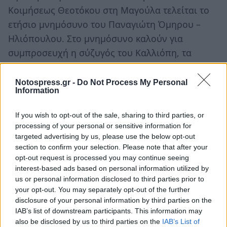
Κοιμήσεως Θεοτόκου στη Μαγούλα τελείται το
ετήσιο μνημόσυνο του Παναγιώτη Όμηρου –
Ηλιόπουλου. Στο μνημόσυνο καλούν για
συμπροσευχή η σύζυγός του Καλλιόπη, τα
παιδιά του Όμηρος και Νικόλαος, ο αδερφός
του Γιώργος, τα ανίψια του και οι λοιποί
Notospress.gr -
Do Not Process My Personal
Information
συγγενείς του.
If you wish to opt-out of the sale, sharing to third parties, or
Βασιλική Τσίχλη
processing of your personal or sensitive information for
Την Κυριακή 4 Αυγούστου στον Ιερό Ναό
targeted advertising by us, please use the below opt-out
Γεωργιτσίου τελείται το ετήσιο μνημόσυνο της
section to confirm your selection. Please note that after your
opt-out request is processed you may continue seeing
Βασιλικής Τσίχλη. Στο μνημόσυνο καλούν για
interest-based ads based on personal information utilized by
συμπροσευχή ο γιος της Χρήστος Τσίχλης και οι
us or personal information disclosed to third parties prior to
λοιποί συγγενείς της .
your opt-out. You may separately opt-out of the further
disclosure of your personal information by third parties on the
IAB’s list of downstream participants. This information may
also be disclosed by us to third parties on the
IAB’s List of