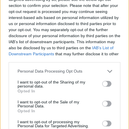
Art Doc Festival
section to confirm your selection. Please note that after your
opt-out request is processed you may continue seeing
05/08/2026 20:32
interest-based ads based on personal information utilized by
us or personal information disclosed to third parties prior to
your opt-out. You may separately opt-out of the further
disclosure of your personal information by third parties on the
IAB’s list of downstream participants. This information may
also be disclosed by us to third parties on the
IAB’s List of
Downstream Participants
that may further disclose it to other
third parties.
Personal Data Processing Opt Outs
I want to opt-out of the Sharing of my
personal data.
Opted In
I want to opt-out of the Sale of my
Κορινθία: Παραδίδονται τρία σημαντικά έργα
Personal Data.
προστασίας και ανάδειξης μνημείων
Opted In
05/08/2026 19:22
I want to opt-out of processing my
Personal Data for Targeted Advertising.