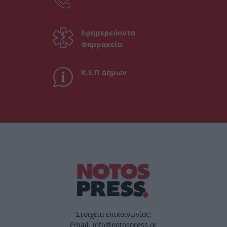
Εφημερεύοντα
Φαρμακεία
Κ.Ε.Π Δήμων
Στοιχεία επικοινωνίας:
Email. info@notospress.gr