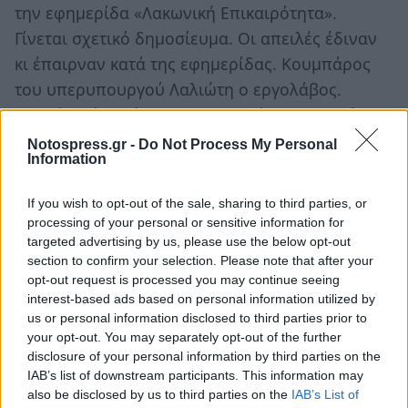
την εφημερίδα «Λακωνική Επικαιρότητα».
Γίνεται σχετικό δημοσίευμα. Οι απειλές έδιναν
κι έπαιρναν κατά της εφημερίδας. Κουμπάρος
του υπερυπουργού Λαλιώτη ο εργολάβος.
Τελικά το έργο έπεσε, η εφημερίδα παρουσίασε
ρεπορτάζ καρέ – καρέ με την πτώση. Από τότε,
Notospress.gr -
Do Not Process My Personal
Information
μέχρι σήμερα, πέρασαν περίπου 20 χρόνια αλλά
λίγα πράγματα άλλαξαν στις εργολαβίες και τα
If you wish to opt-out of the sale, sharing to third parties, or
δημόσια έργα… Από τότε μέχρι σήμερα
processing of your personal or sensitive information for
τουλάχιστον 5 έργα στη Λακωνία έχουν
targeted advertising by us, please use the below opt-out
section to confirm your selection. Please note that after your
αστοχήσει οικτρά.
opt-out request is processed you may continue seeing
interest-based ads based on personal information utilized by
ΝοtosFlashBack
us or personal information disclosed to third parties prior to
your opt-out. You may separately opt-out of the further
disclosure of your personal information by third parties on the
IAB’s list of downstream participants. This information may
also be disclosed by us to third parties on the
IAB’s List of