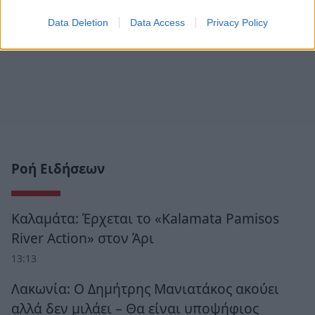
Data Deletion
Data Access
Privacy Policy
Ροή Ειδήσεων
Καλαμάτα: Έρχεται το «Kalamata Pamisos
River Action» στον Άρι
13:13
Λακωνία: Ο Δημήτρης Μανιατάκος ακούει
αλλά δεν μιλάει – Θα είναι υποψήφιος