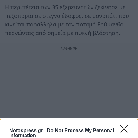
Η περιπέτεια των 35 εξερευνητών ξεκίνησε με
πεζοπορία σε στεγνό έδαφος, σε μονοπάτι που
κινείται παράλληλα με τον ποταμό Ερύμανθο,
περνώντας από σημεία με πυκνή βλάστηση.
Notospress.gr -
Do Not Process My Personal
Information