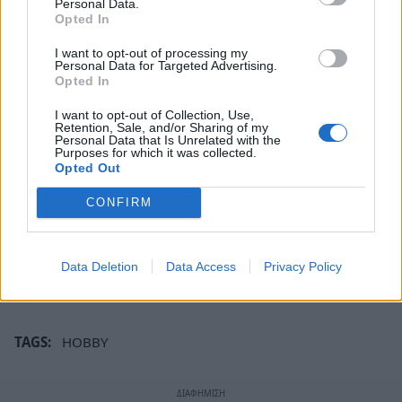
σημεία του μαιανδροειδούς σχήματός του, να
Personal Data.
Opted In
απολαύσουν δροσιστικές βουτιές πριν
καταλήξουν σε σημείο του ποταμού όπου τα
I want to opt-out of processing my
Personal Data for Targeted Advertising.
πολλά τρεχούμενα νερά έχουν δημιουργήσει
Opted In
ένα τείχος από καταρράκτες (καταρράκτες του
I want to opt-out of Collection, Use,
Αγιαννάκη) διακοσμημένο με βρύα.
Retention, Sale, and/or Sharing of my
Personal Data that Is Unrelated with the
Purposes for which it was collected.
Opted Out
Στη συνέχεια, επισκέφτηκαν τον εντυπωσιακό
καταρράκτη Χαρατσαρίου, όπου το νερό έπεφτε
CONFIRM
ορμητικό από μεγάλο ύψος, δημιουργώντας μια
καταπληκτική εικόνα ανάμεσα στα βράχια με το
Data Deletion
Data Access
Privacy Policy
ορθογώνιο σχήμα τους.
TAGS:
HOBBY