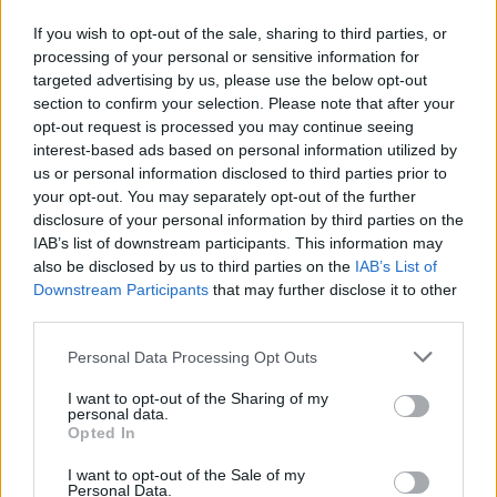
Βαθμός Δυσκολίας: 1+
If you wish to opt-out of the sale, sharing to third parties, or
processing of your personal or sensitive information for
Ώρες Πορείας: 5-6
targeted advertising by us, please use the below opt-out
Αναχώρηση από τα γραφεία του Ορειβατικού
section to confirm your selection. Please note that after your
Συλλόγου την Κυριακή 25/08/19 και ώρα 8:00
opt-out request is processed you may continue seeing
interest-based ads based on personal information utilized by
π.μ.
us or personal information disclosed to third parties prior to
Για δηλώσεις συμμετοχής επικοινωνήστε με τα
your opt-out. You may separately opt-out of the further
γραφεία του Ορειβατικού Καλαμάτας (Ανατολικό
disclosure of your personal information by third parties on the
IAB’s list of downstream participants. This information may
Κέντρο), από Δευτέρα-Παρασκευή και κατά τις
also be disclosed by us to third parties on the
IAB’s List of
ώρες 21:00-22:30μ.μ., στα τηλέφωνα 27210-
Downstream Participants
that may further disclose it to other
97733 & 27211-10437 & 6942233010.
third parties.
Personal Data Processing Opt Outs
I want to opt-out of the Sharing of my
TAGS:
HOBBY
personal data.
Opted In
I want to opt-out of the Sale of my
Personal Data.