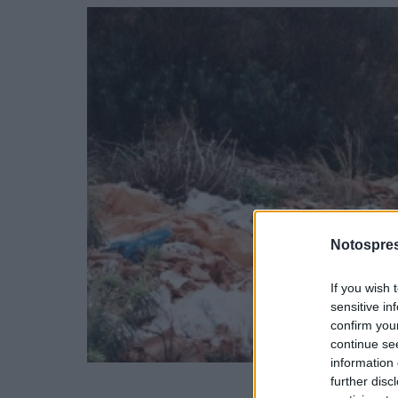
Notospres
If you wish 
sensitive in
confirm you
continue se
information 
further disc