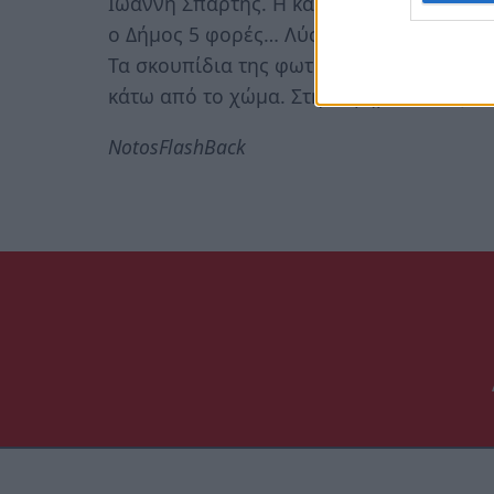
Ιωάννη Σπάρτης. Η κατάσταση σήμερα δεν
ο Δήμος 5 φορές… Λύση στα σκουπίδια δ
Τα σκουπίδια της φωτογραφίας είναι πλ
κάτω από το χώμα. Στην εφηβεία τους…
NotosFlashBack