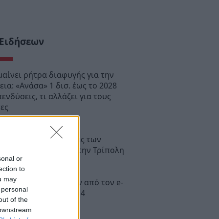
 Ειδήσεων
μαίνει ρήτρα διαφυγής για την
εια: «Ανάσα» 1 δισ. έως το 2028
πενδύσεις, τι αλλάζει για τους
τες
έντρωση διαμαρτυρίας των
ικών πυροσβεστών στην Τρίπολη
sonal or
ection to
ou may
άρτης» των πληρωμών από τον e-
 personal
και τη ΔΥΠΑ έως τις 14
out of the
ύστου
 downstream