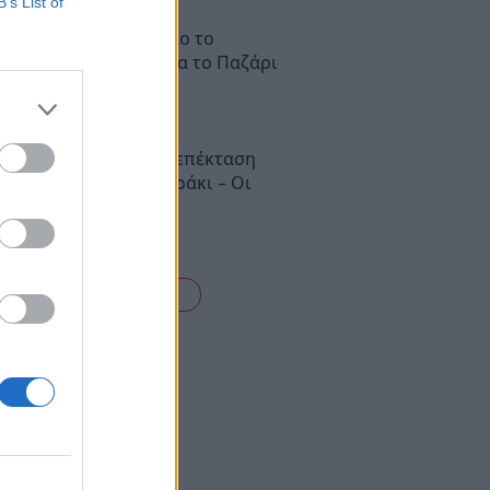
B’s List of
ολη Λακωνίας: Μεγάλο το
φέρον του κόσμου για το Παζάρι
παραλία (photos)
στιακός: Προχωρά η επέκταση
ραμμής προς το Λουτράκι – Οι
σταθμοί (video)
είτε όλες τις ειδήσεις