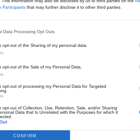
. This information may also be disclosed by us to third parties on the
IA
Participants
that may further disclose it to other third parties.
Νεάπ
ress όταν αναζητάς ειδήσεις στη Google
ενδια
στην 
ως προτιμώμενη πηγή
l Data Processing Opt Outs
11:52
λέσματα της Google
Προα
o opt-out of the Sharing of my personal data.
της γ
In
νέοι 
11:34
o opt-out of the Sale of my Personal Data.
In
ρτης ήταν σκουπιδότοποι ολκής. Σούρουπο
Δ
to opt-out of processing my Personal Data for Targeted
ρτηγά αδειάζουν ότι δεν είναι πια χρήσιμο
ing.
In
λης. Ολόκληρα σαλόνια, την αλλαγή
 κήπου πράγματα, κόκκαλα ζώων και λάστιχα
o opt-out of Collection, Use, Retention, Sale, and/or Sharing
ersonal Data that Is Unrelated with the Purposes for which it
κι με κούκλες, γύψινα θρυμματισμένα και
lected.
Out
και πλαστικές σαγιονάρες…
ρόνια στον χείμαρρο πίσω από τον Άγιο
CONFIRM