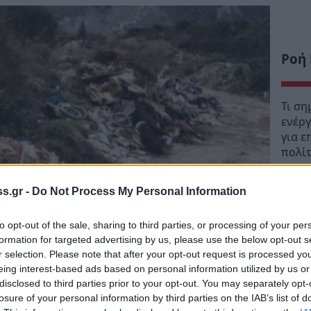
Ροή
Τι ση
ενέργ
για ε
πολί
18:41
s.gr -
Do Not Process My Personal Information
Συγκ
εποχ
to opt-out of the sale, sharing to third parties, or processing of your per
17:45
formation for targeted advertising by us, please use the below opt-out s
r selection. Please note that after your opt-out request is processed y
Ο «χ
eing interest-based ads based on personal information utilized by us or
ΕΦΚΑ 
disclosed to third parties prior to your opt-out. You may separately opt-
Αυγο
losure of your personal information by third parties on the IAB’s list of
12:28