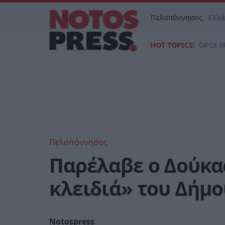
Πελοπόννησος
Ελλ
HOT TOPICS:
ΟΡΟΙ Χ
Πελοπόννησος
Παρέλαβε ο Δούκα
κλειδιά» του Δήμο
Notospress