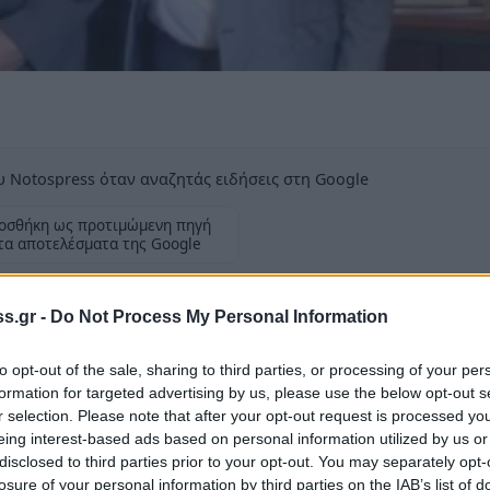
 Notospress όταν αναζητάς ειδήσεις στη Google
οσθήκη ως προτιμώμενη πηγή
τα αποτελέσματα της Google
s.gr -
Do Not Process My Personal Information
to opt-out of the sale, sharing to third parties, or processing of your per
formation for targeted advertising by us, please use the below opt-out s
ιμητική αλλά και απαιτητική θέση του
r selection. Please note that after your opt-out request is processed y
αρχος
Βαγγέλης Βαλιώτης
. Το πρωί του
eing interest-based ads based on personal information utilized by us or
αι τα «κλειδιά» του Δήμου στον νέο Δήμαρχο
disclosed to third parties prior to your opt-out. You may separately opt-
losure of your personal information by third parties on the IAB’s list of