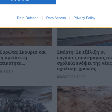
Data Deletion
Data Access
Privacy Policy
Ευρώτα: Σκουριά και
Σπάρτη: Σε εξέλιξη οι
η αμείλικτη
εργασίες συντήρησης στ
ατικότητα…
σχολεία ενόψει της νέας
σχολικής χρονιάς
26 09:07
03/08/2026 19:09