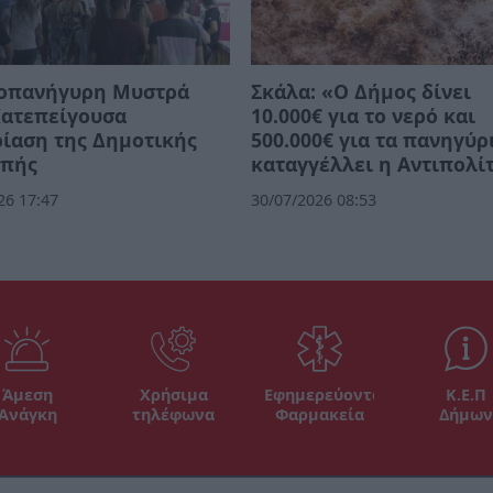
οπανήγυρη Μυστρά
Σκάλα: «Ο Δήμος δίνει
Κατεπείγουσα
10.000€ για το νερό και
ίαση της Δημοτικής
500.000€ για τα πανηγύρ
οπής
καταγγέλλει η Αντιπολί
26 17:47
30/07/2026 08:53
Άμεση
Χρήσιμα
Εφημερεύοντα
Κ.Ε.Π
Ανάγκη
τηλέφωνα
Φαρμακεία
Δήμων