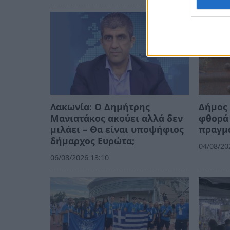
Λακωνία: Ο Δημήτρης
Δήμος 
Μανιατάκος ακούει αλλά δεν
φθορά 
μιλάει – Θα είναι υποψήφιος
πραγμ
δήμαρχος Ευρώτα;
04/08/20
06/08/2026 13:10