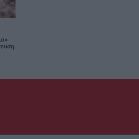
ια»
τευση