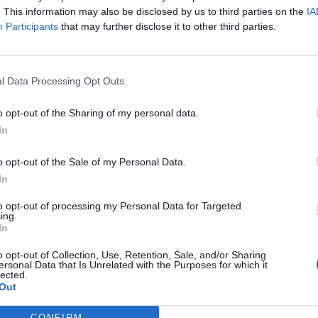
. This information may also be disclosed by us to third parties on the
IA
ίας και γρήγορων σκέψεων και από τους δύο.
Participants
that may further disclose it to other third parties.
ίζεται πόσα θα μπορούσε να έχει κάνει
γει. Ο νέος Δήμαρχος νιώθει ότι ένα χρέος
ενεργό και αποτελεσματικό.
l Data Processing Opt Outs
 για λίγες ημέρες διακοπές χωρίς έννοιες,
o opt-out of the Sharing of my personal data.
 ότι η περίοδος των λόγων μόλις τελείωσε.
In
o opt-out of the Sale of my Personal Data.
ιο Σπάρτης για εκλογή Προέδρου του
In
to opt-out of processing my Personal Data for Targeted
ing.
In
ΔΗΜΟΣ ΣΠΑΡΤΗΣ
ΑΥΤΟΔΙΟΙΚΗΣΗ
o opt-out of Collection, Use, Retention, Sale, and/or Sharing
ersonal Data that Is Unrelated with the Purposes for which it
lected.
Out
CONFIRM