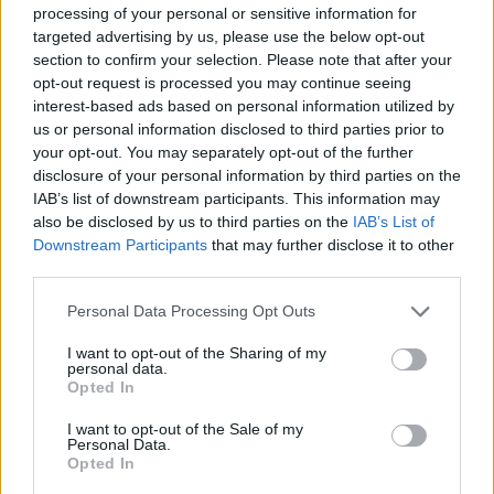
Σήμερα, οι Μανιάτες μπορούν να αισθάνονται
processing of your personal or sensitive information for
targeted advertising by us, please use the below opt-out
δικαιωμένοι. Κυρίως όμως πρέπει να
section to confirm your selection. Please note that after your
συνειδητοποιήσουν ότι δεν οφείλουν και δεν
opt-out request is processed you may continue seeing
χρωστούν τίποτα σε κανέναν – πέραν, ίσως,
interest-based ads based on personal information utilized by
us or personal information disclosed to third parties prior to
κάποιων ευχαριστιών – αφού το ζητούμενο ήταν
your opt-out. You may separately opt-out of the further
το αυτονόητο. Αντίθετα, όσοι είχαν την ευκαιρία
disclosure of your personal information by third parties on the
να συμμετέχουν με οποιονδήποτε τρόπο σε
IAB’s list of downstream participants. This information may
also be disclosed by us to third parties on the
IAB’s List of
αυτή τη διεκδίκηση πρέπει να ευχαριστούν τους
Downstream Participants
that may further disclose it to other
Μανιάτες που τους έδωσαν την ευκαιρία και τη
third parties.
χαρά μιας καλής και δίκαιης νίκης. Μιας νίκης
Personal Data Processing Opt Outs
που απάλλαξε τη Μάνη ένα μεγάλο
γραφειοκρατικό και συστημικό άγος.
I want to opt-out of the Sharing of my
personal data.
Opted In
Η συγκεκριμένη δικαίωση καθιστά την Μάνη και
πάλι «ανεξέλεγκτη» περιοχή, με έντονα, και
I want to opt-out of the Sale of my
Personal Data.
τονισμένα, και πάλι, τα χαρακτηριστικά της
Opted In
μανιάτικης αυτονομίας και αυτάρκειας.