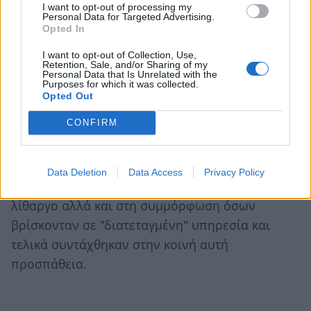
I want to opt-out of processing my
Personal Data for Targeted Advertising.
Όλα αυτά τα χρόνια τόσο η εφημερίδα μας
Opted In
«Λακωνική Επικαιρότητα» όσο και ο
I want to opt-out of Collection, Use,
Retention, Sale, and/or Sharing of my
ραδιοφωνικός σταθμός μας " Νότος 94,9"
Personal Data that Is Unrelated with the
Purposes for which it was collected.
συμμετείχε στην προσπάθεια διάδοσης των
Opted Out
ιδεών και των απόψεων που είχαν σας στόχο να
CONFIRM
επαναφέρουν, έστω σε ένα θέμα, την ευνομία
στην αδούλωτη, εις τους προηγούμενους
αιώνας, Μάνη. Συμμετείχαμε στην προσπάθεια
Data Deletion
Data Access
Privacy Policy
αφύπνισης όσων βρίσκονταν επι έτη πολλά σε
λίθαργο αλλά και στη συμμόρφωση όσων
βρίσκονταν σε "διατεταγμένη" υπηρεσία και
τελικά συντάχθηκαν στην κοινή αυτή
προσπάθεια.